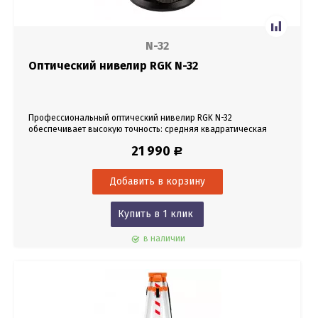
N-32
Оптический нивелир RGK N-32
Профессиональный оптический нивелир RGK N-32
обеспечивает высокую точность: средняя квадратическая
ошибка на километр двойного хода составляет всего 1,0 мм,
21 990
Р
что позволяет отнести N-32 к классу точных нивелиров.
Купить в 1 клик
в наличии