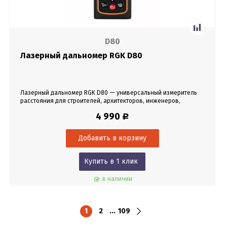
D80
Лазерный дальномер RGK D80
Лазерный дальномер RGK D80 — универсальный измеритель
расстояния для строителей, архитекторов, инженеров,
дизайнеров и других специалистов, работающих с точными
4 990
Р
планами помещений, зданий и придомных районов.
Купить в 1 клик
в наличии
1
2
...
109