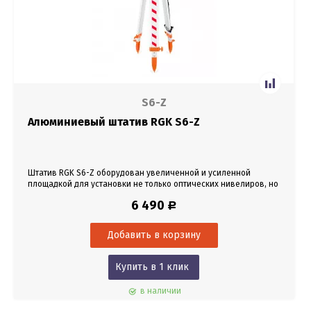
S6-Z
Алюминиевый штатив RGK S6-Z
Штатив RGK S6-Z оборудован увеличенной и усиленной
площадкой для установки не только оптических нивелиров, но
и такого тяжелого оборудования, как теодолиты, тахеометры,
6 490
Р
GNSS-приемники и лазерные сканеры.
Купить в 1 клик
в наличии