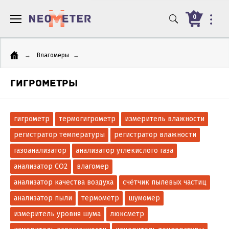
0
→
Влагомеры
→
ГИГРОМЕТРЫ
гигрометр
термогигрометр
измеритель влажности
регистратор температуры
регистратор влажности
газоанализатор
анализатор углекислого газа
анализатор CO2
влагомер
анализатор качества воздуха
счётчик пылевых частиц
анализатор пыли
термометр
шумомер
измеритель уровня шума
люксметр