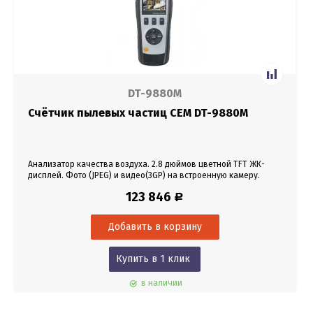
DT-9880M
Счётчик пылевых частиц CEM DT-9880M
Анализатор качества воздуха. 2.8 дюймов цветной TFT ЖК-
дисплей. Фото (JPEG) и видео(3GP) на встроенную камеру.
Измерение массовой концентрации РМ2.5/РМ10, температуры
123 846
Р
и влажности воздуха, температуры точки росы и температуры
влажного термометра.
Купить в 1 клик
в наличии