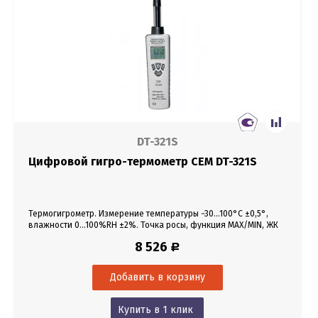
DT-321S
Цифровой гигро-термометр CEM DT-321S
Термогигрометр. Измерение температуры −30...100°С ±0,5°,
влажности 0...100%RH ±2%. Точка росы, функция MAX/MIN, ЖК
дисплей 4½-разрядный, подсветка.
8 526
Р
Купить в 1 клик