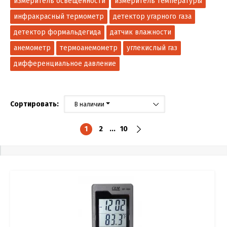
измеритель освещенности
измеритель температуры
инфракрасный термометр
детектор угарного газа
детектор формальдегида
датчик влажности
анемометр
термоанемометр
углекислый газ
дифференциальное давление
Сортировать:
В наличии
1
2
...
10