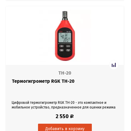
TH-20
Термогигрометр RGK TH-20
Цифровой термогигрометр RGK TH-20 - это компактное и
мобильное устройство, предназначенное для оценки режима
хранения продукции на складах, контролю условий труда в
2 550
Р
производственных и офисных помещениях.