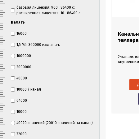
базовая лицензия: 900...86400 с;
расширенная лицензия: 10...86400 с
Память
Канальн
16000
температ
1,5 МБ; 360000 изм. знач.
1000000
2-канальны
внутренним
внешнего зо
2000000
мониторинг
значений т
40000
холодильны
камерах не
10000 / канал
необходимо
продукта. Л
64000
оснащен ра
10000
40020 значений (20010 значений на канал)
32000