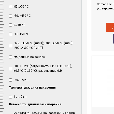
Логгер UNI-
-35...+70 °C
усовершенс
ориентиров
-50...+150 °C
0...50 °C
-10...+50 °C
-195...+1350 °C (тип K); -100...+750 °C (тип J);
-200…+400 °C (тип T)
см. данные по зондам
-30...+60°С (погрешность ±1°С (-30...0°С),
±0,5°С (0...60°С), разрешение 0,1)
-40...+70°С
Температура, цикл измерения
1 с ... 24 ч
Влажность, диапазон измерений
±5,0%RH (0...20%RH, 80...100%RH); ±3,5%RH