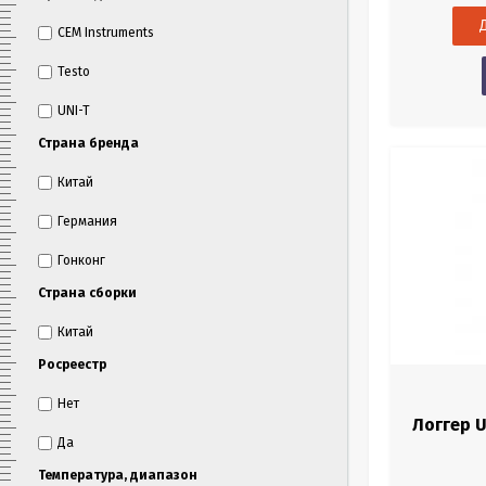
CEM Instruments
Testo
UNI-T
Страна бренда
Китай
Германия
Гонконг
Страна сборки
Китай
Росреестр
Нет
Логгер U
Да
Температура, диапазон