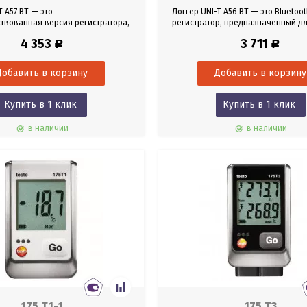
T A57 BT — это
Логгер UNI-T A56 BT — это Bluetoot
твованная версия регистратора,
регистратор, предназначенный д
анная на простоту и надежность.
непрерывного мониторинга темпе
4 353
3 711
Р
Р
влажности в помещениях, холоди
камерах, аптеках, складах и лабо
Купить в 1 клик
Купить в 1 клик
в наличии
в наличии
175 T1-1
175 T3