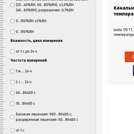
(20...40%RH, 60...80%RH); ±3,0%RH
Канальн
(40...60%RH); разрешение: 0,1%RH
температ
0...100%RH ±3%RH
testo 175 T
0...100%RH
температуры
комплекте 
Влажность, цикл измерения
замком, ба
протоколом
от 1 с до 24 ч
данных test
продолжите
Частота измерений
температур
морозильны
1 м ... 24 ч
документир
2 с ... 24 ч
60...86400 с
10...86400 с
базовая лицензия: 900...86400 с;
расширенная лицензия: 60...86400 с
от 1 с