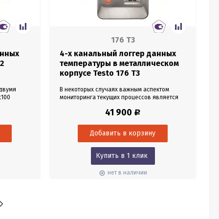
176 T3
анных
4-х канальный логгер данных
2
температуры в металлическом
корпусе Testo 176 T3
 двумя
В некоторых случаях важным аспектом
t100
мониторинга текущих процессов является
проверка соблюдения заданного диапазона
41 900
Р
 точках.
при превышении предельных значений.
ллельный
Логгер данных testo 176 T3 в прочном
частках.
металлическом корпусе - оптимальное
 дисплеем
решение задачи, направленной на
измерение и регистрацию значений
ластях...
температуры одновременно на 4-х участках
Купить в 1 клик
промышленного...
нет в наличии