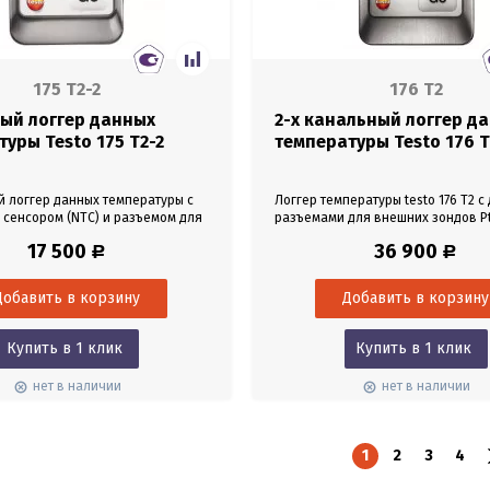
175 T2-2
176 T2
ый логгер данных
2-х канальный логгер д
уры Testo 175 T2-2
температуры Testo 176 T
й логгер данных температуры с
Логгер температуры testo 176 T2 с
 сенсором (NTC) и разъемом для
разъемами для внешних зондов P
нда (NTC). Наряду с
probes позволяет регистрировать
17 500
36 900
Р
Р
ом и документированием
температуру одновременно в двух
емпературы воздуха в
Это дает возможность вести пара
х помещениях и морозильных
мониторинг температуры на двух у
 менее часто возникает
Логгер данных оснащен большим
сть в измерении температуры
для оптимального представления
оггер данных testo 175 T2
результатов измерений. В таких об
Купить в 1 клик
Купить в 1 клик
зъемом для...
нет в наличии
нет в наличии
1
2
3
4