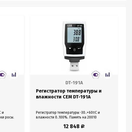
DT-191A
р
Регистратор температуры и
влажности CEM DT-191A
С и
Регистратор температуры -30..+60ºС и
ки росы.
влажности 0..100%. Память на 20010
ройка
показаний. Настройка сигналов тревоги.
12 848
Р
Настраиваемый интервал записи: 1мин –
24ч. USB.