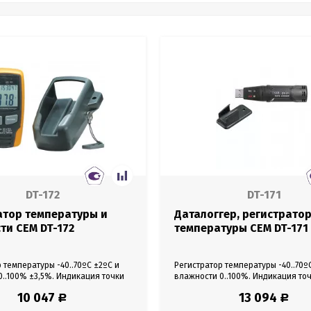
DT-172
DT-171
атор температуры и
Даталоггер, регистрато
ти CEM DT-172
температуры CEM DT-171
 температуры -40..70ºС ±2ºС и
Регистратор температуры -40..70º
..100% ±3,5%. Индикация точки
влажности 0..100%. Индикация точ
ь на 32000 показаний. Настройка
Память на 32000 показаний. Наст
10 047
13 094
Р
Р
евоги. Интервал измерения от 1
сигналов тревоги. USB, ПО.
асов. USB, ПО