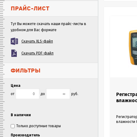
ПРАЙС-ЛИСТ
Тут Вы можете скачать наши прайс-листы в
удобном для Вас формате
Скачать XLS-файл
Скачать PDF-файл
ФИЛЬТРЫ
Цена
Регистр
от
до
руб.
влажнос
В наличии
Регистратор
влажности 0
Только доступные товары
росы. Памят
сигналов тр
Производитель
сек до 24 ч