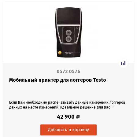
0572 0576
Мобильный принтер для логгеров Testo
Если Вам необходимо распечатывать данные измерений логгеров
данных на месте измерений, идеальное решение для Вас –
мобильный принтер testo. Используйте мобильный принтер testo
42 900
Р
для распечатки результатов измерений логгеров данных.
Компактные размеры принтера позволят Вам без труда
использовать его непосредственно на месте измерения. Для...