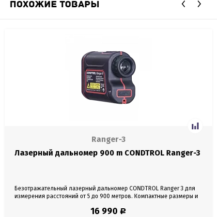
ПОХОЖИЕ ТОВАРЫ
Ranger-3
Лазерный дальномер 900 m CONDTROL Ranger-3
Безотражательный лазерный дальномер CONDTROL Ranger 3 для
измерения расстояний от 5 до 900 метров. Компактные размеры и
небольшой вес. Встроенный датчик уклона не только измеряет
16 990
Р
угол до измеряемого объекта, но и вычисляет горизонтальное и