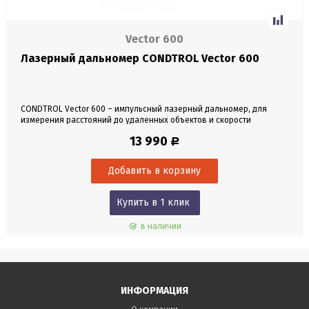
Vector 600
Лазерный дальномер CONDTROL Vector 600
CONDTROL Vector 600 – импульсный лазерный дальномер, для
измерения расстояний до удаленных объектов и скорости
движущихся объектов. Оснащён зрительной трубой с 6х
13 990
Р
увеличением. Высокая точность, широкий температурный
диапазон, компактные размеры и простое управление позволяют
комфортно использовать в различных отраслях.
Купить в 1 клик
в наличии
ИНФОРМАЦИЯ