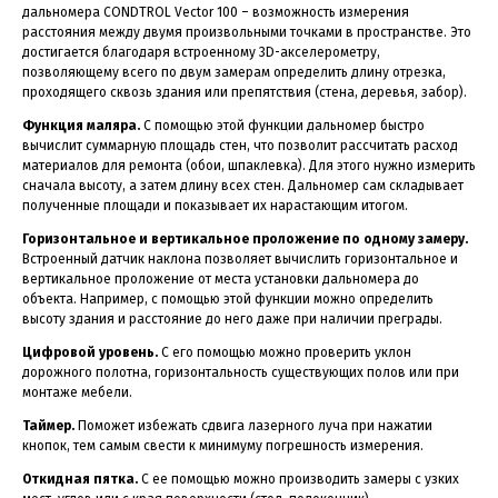
дальномера CONDTROL Vector 100 – возможность измерения
расстояния между двумя произвольными точками в пространстве. Это
достигается благодаря встроенному 3D-акселерометру,
позволяющему всего по двум замерам определить длину отрезка,
проходящего сквозь здания или препятствия (стена, деревья, забор).
Функция маляра.
С помощью этой функции дальномер быстро
вычислит суммарную площадь стен, что позволит рассчитать расход
материалов для ремонта (обои, шпаклевка). Для этого нужно измерить
сначала высоту, а затем длину всех стен. Дальномер сам складывает
полученные площади и показывает их нарастающим итогом.
Горизонтальное и вертикальное проложение по одному замеру.
Встроенный датчик наклона позволяет вычислить горизонтальное и
вертикальное проложение от места установки дальномера до
объекта. Например, с помощью этой функции можно определить
высоту здания и расстояние до него даже при наличии преграды.
Цифровой уровень.
С его помощью можно проверить уклон
дорожного полотна, горизонтальность существующих полов или при
монтаже мебели.
Таймер.
Поможет избежать сдвига лазерного луча при нажатии
кнопок, тем самым свести к минимуму погрешность измерения.
Откидная пятка.
С ее помощью можно производить замеры с узких