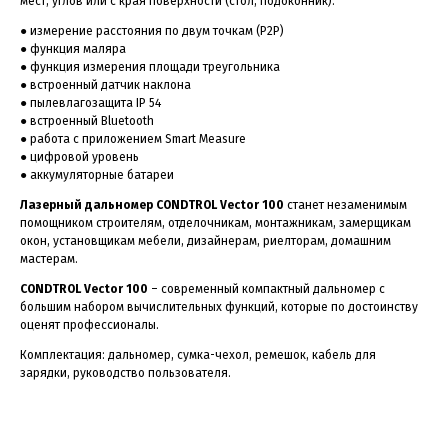
мест, углов или с края поверхности (стол, подоконник).
● измерение расстояния по двум точкам (Р2Р)
● функция маляра
● функция измерения площади треугольника
● встроенный датчик наклона
● пылевлагозащита IP 54
● встроенный Bluetooth
● работа с приложением Smart Measure
● цифровой уровень
● аккумуляторные батареи
Лазерный дальномер CONDTROL Vector 100
станет незаменимым
помощником строителям, отделочникам, монтажникам, замерщикам
окон, установщикам мебели, дизайнерам, риелторам, домашним
мастерам.
CONDTROL Vector 100
– современный компактный дальномер с
большим набором вычислительных функций, которые по достоинству
оценят профессионалы.
Комплектация: дальномер, сумка-чехол, ремешок, кабель для
зарядки, руководство пользователя.