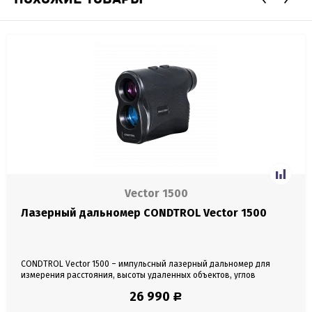
Vector 1500
Лазерный дальномер CONDTROL Vector 1500
CONDTROL Vector 1500 – импульсный лазерный дальномер для
измерения расстояния, высоты удаленных объектов, углов
относительно горизонтали и вертикали, скорости движущихся
26 990
Р
объектов. Оснащен зрительной трубой с шестикратным
увеличением. Высокая точность, широкий температурный