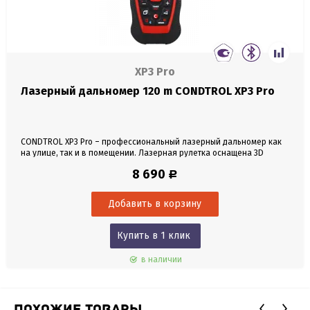
XP3 Pro
Лазерный дальномер 120 m CONDTROL XP3 Pro
CONDTROL XP3 Pro – профессиональный лазерный дальномер как
на улице, так и в помещении. Лазерная рулетка оснащена 3D
акселерометром, что позволяет вычислять дистанцию между
8 690
Р
двумя произвольными точками в пространстве. Большой набор
вычислительных функций, яркий дисплей и встроенный Bluetooth, с
помощью которого можно работать с приложением...
Купить в 1 клик
в наличии
ПОХОЖИЕ ТОВАРЫ