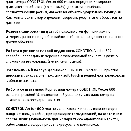
дальномера CONDTROL Vector 600 можно определить скорость
движущегося объекта (до 300 км/ч). Достаточно выбрать
соответствующий режим, навести на объект и удерживать кнопку ON.
Как только дальномер определит скорость, результат отобразится на
дисплее.
Режим сканирования цели.
С помощью этой функции можно
измерить расстояние до ближайшего объекта, находящегося на фоне
других объектов.
Работа в условиях плохой видимости.
CONDTROL Vector 600
способен проводить измерения с максимальной точностью даже в
сложных метеоусловиях (туман, смог, дымка).
Эргономичный корпус.
Дальномер CONDTROL Vector 600 приятно
держать в руках за счет покрытия soft-touch и рельефной поверхности
в области захвата.
Работа со штативом.
Корпус дальномера CONDTROL Vector 600
оснащен резьбой ¼, позволяющей устанавливать дальномер на
штатив или аксессуары CONDTROL.
CONDTROL Vector 600
можно использовать в строительстве дорог,
ландшафтном дизайне, при прокладке коммуникаций, на охоте или в
спорте. Функциональность дальномера также оценят специалисты,
работающие в сфере природно-ресурсного комплекса.