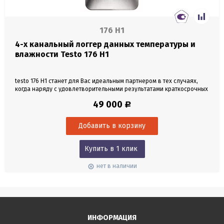
176 H1
4-х канальный логгер данных температуры и
влажности Testo 176 H1
testo 176 H1 станет для Вас идеальным партнером в тех случаях,
когда наряду с удовлетворительными результатами краткосрочных
измерений условия климата в помещении далеки от заданных
49 000
Р
требований. Данная модель логгера оснащена двумя разъемами
для внешних зондов влажности, которые могут быть установлены в
помещении в соответствии с индивидуальными...
Купить в 1 клик
нет в наличии
ИНФОРМАЦИЯ