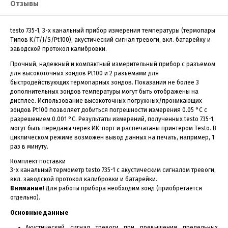
Отзывы
testo 735-1, 3-х канальный прибор измерения температуры (термопары
Типов K/T/J/S/Pt100), акустический сигнал тревоги, вкл. батарейку и
заводской протокол калибровки.
Прочный, надежный и компактный измерительный прибор с разъемом
для высокоточных зондов Pt100 и 2 разъемами для
быстродействующих термопарных зондов. Показания не более 3
дополнительных зондов температуры могут быть отображены на
дисплее. Использование высокоточных погружных/проникающих
зондов Pt100 позволяет добиться погрешности измерения 0.05 °C с
разрешением 0.001 °C. Результаты измерений, полученных testo 735-1,
могут быть переданы через ИК-порт и распечатаны принтером Testo. В
циклическом режиме возможен вывод данных на печать, например, 1
раз в минуту.
Комплект поставки
3-х канальный термометр testo 735-1 с акустическим сигналом тревоги,
вкл. заводской протокол калибровки и батарейки.
Внимание!
Для работы прибора необходим зонд (приобретается
отдельно).
Основные данные
Акустический сигнал тревоги при превышении предельных