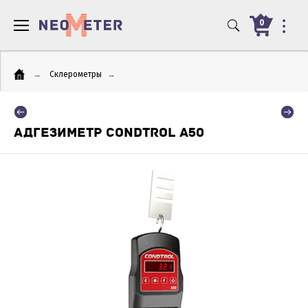
0
→
Склерометры
→
АДГЕЗИМЕТР CONDTROL A50