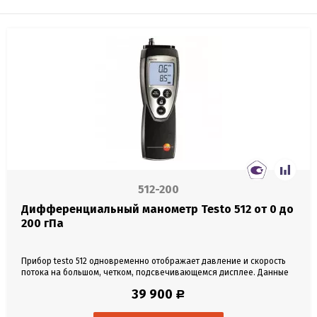
512-200
Дифференциальный манометр Testo 512 от 0 до
200 гПа
Прибор testo 512 одновременно отображает давление и скорость
потока на большом, четком, подсвечивающемся дисплее. Данные
измерений распечатываются по месту замера с датой и временем,
39 900
Р
также как и макс. /мин. значение. testo 512 позволяет переключать
размерность для измерения скорости потока: м/с, фут/мин. Для