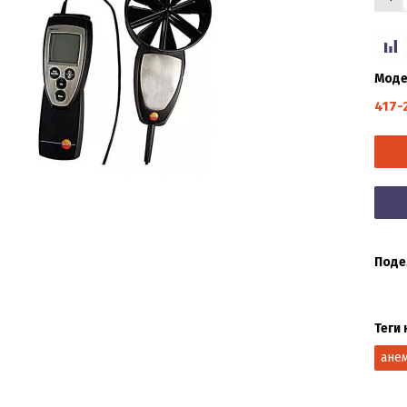
Моде
417-
Поде
Теги 
ане