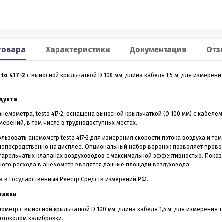
Smart 60
XP2
льномер CONDTROL
Лазерный дальномер 70 m
CONDTROL XP2
товара
Характеристики
Документация
Отз
0 – лазерный дальномер, в
Лазерный дальномер CONDTROL XP2 – эт
to 417-2
с выносной крыльчаткой D 100 мм, длина кабеля 1,5 м; для измерен
ропрочном корпусе.
старшая модель дальномера XP1. Диапа
работает на расстоянии от
измерений до 70 метров, точность 1,5 мм.
3 990
4 390
Р
Р
 даже на улице. Погрешность
Новинка обладает дополнительным
дукта
1,5 мм
функционалом - расширенный Пифагор,
измерение площади стен и функцией
немометра, testo 417-2, оснащена выносной крыльчаткой (Ø 100 мм) с кабелем
измерения угла наклона, которая на ос
ерений, в том числе в труднодоступных местах.
всего одного замера позволяет вычисли
горизонтальное и вертикальное проложен
ить в 1 клик
Купить в 1 клик
льзовать анемометр testo 417-2 для измерения скорости потока воздуха и те
непосредственно на дисплее. Опциональный набор воронок позволяет прово
в наличии
в наличии
тарельчатых клапанах воздуховодов с максимальной эффективностью. Показа
ного расхода в анемометр вводятся данные площади воздуховода.
а в Государственный Реестр Средств измерений РФ.
тавки
немометр с выносной крыльчаткой D 100 мм, длина кабеля 1,5 м; для измерения 
ротоколом калибровки.