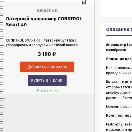
Smart 40
Лазерный дальномер CONDTROL
Лазерный да
Smart 40
Smart 60
Описание 
CONDTROL SMART 40 - лазерная рулетка с
CONDTROL SMART 6
Анемометр tes
ударопрочным корпусом и оптикой нового
эргономичном уда
поколения, благодаря которой можно работать
Лазерная рулетка 
калибровки.
3 190
Р
в любых условиях освещения. Позволяет
0,05 до 60 метров
Описание про
проводить замеры как на улице, так и в
измерения – всего 
помещениях на расстоянии до 40 м.
Новая модель а
проведении изм
Купить в 1 клик
Куп
Вы можете испо
отображается 
в наличии
диффузорах и 
расчета объем
Модель внесен
Комплект пос
testo 417-2, а
и заводским п