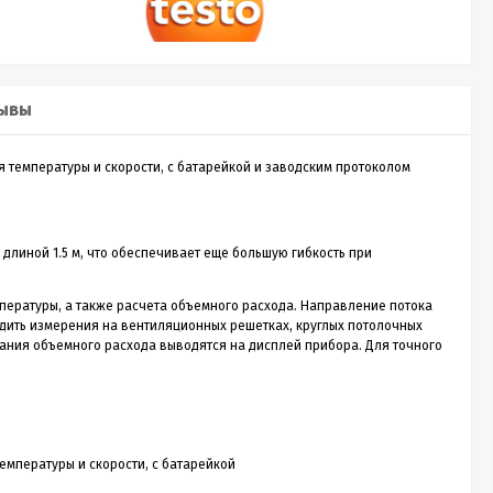
Sputnik 30
Лазерный дальномер CONDTROL
Лазе
Sputnik 30
Smart
ывы
о
CONDTROL Sputnik 30 – сверхкомпактная
Лазерн
ия температуры и скорости, с батарейкой и заводским протоколом
зон
лазерная рулетка для измерения расстояния до
доступ
30 метров. Эргономичный корпус с большой
диспле
1 990
Р
кнопкой управления, нажимать на которую
скорос
удобно даже в перчатках. Погрешность
трекин
измерения не превышает 2 мм. Встроенный
ударов 
 длиной 1.5 м, что обеспечивает еще большую гибкость при
новании
аккумулятор. Зарядка через кабель micro-USB
эргоно
ть
(дополнительная опция).
ия,...
Купить в 1 клик
мпературы, а также расчета объемного расхода. Направление потока
дить измерения на вентиляционных решетках, круглых потолочных
нет в наличии
ния объемного расхода выводятся на дисплей прибора. Для точного
температуры и скорости, с батарейкой