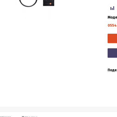
Моде
0554
Поде