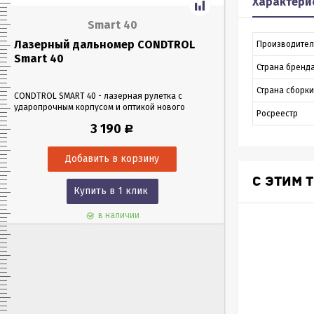
Характери
Smart 40
Лазерный дальномер CONDTROL
Лазерный да
Производител
Smart 40
Smart 60
Страна бренд
Страна сборки
CONDTROL SMART 40 - лазерная рулетка с
CONDTROL SMART 6
ударопрочным корпусом и оптикой нового
эргономичном уда
Росреестр
поколения, благодаря которой можно работать
Лазерная рулетка 
3 190
Р
в любых условиях освещения. Позволяет
0,05 до 60 метров
проводить замеры как на улице, так и в
измерения – всего 
помещениях на расстоянии до 40 м.
С ЭТИМ 
Купить в 1 клик
Куп
в наличии