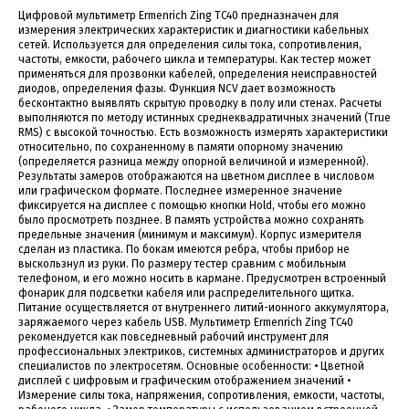
Цифровой мультиметр Ermenrich Zing TC40 предназначен для
измерения электрических характеристик и диагностики кабельных
сетей. Используется для определения силы тока, сопротивления,
частоты, емкости, рабочего цикла и температуры. Как тестер может
применяться для прозвонки кабелей, определения неисправностей
диодов, определения фазы. Функция NCV дает возможность
бесконтактно выявлять скрытую проводку в полу или стенах. Расчеты
выполняются по методу истинных среднеквадратичных значений (True
RMS) с высокой точностью. Есть возможность измерять характеристики
относительно, по сохраненному в памяти опорному значению
(определяется разница между опорной величиной и измеренной).
Результаты замеров отображаются на цветном дисплее в числовом
или графическом формате. Последнее измеренное значение
фиксируется на дисплее с помощью кнопки Hold, чтобы его можно
было просмотреть позднее. В память устройства можно сохранять
предельные значения (минимум и максимум). Корпус измерителя
сделан из пластика. По бокам имеются ребра, чтобы прибор не
выскользнул из руки. По размеру тестер сравним с мобильным
телефоном, и его можно носить в кармане. Предусмотрен встроенный
фонарик для подсветки кабеля или распределительного щитка.
Питание осуществляется от внутреннего литий-ионного аккумулятора,
заряжаемого через кабель USB. Мультиметр Ermenrich Zing TC40
рекомендуется как повседневный рабочий инструмент для
профессиональных электриков, системных администраторов и других
специалистов по электросетям. Основные особенности: • Цветной
дисплей с цифровым и графическим отображением значений •
Измерение силы тока, напряжения, сопротивления, емкости, частоты,