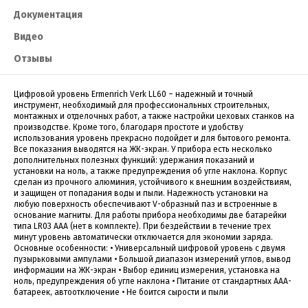
Документация
Видео
Отзывы
Цифровой уровень Ermenrich Verk LL60 – надежный и точный
инструмент, необходимый для профессиональных строительных,
монтажных и отделочных работ, а также настройки цеховых станков на
производстве. Кроме того, благодаря простоте и удобству
использования уровень прекрасно подойдет и для бытового ремонта.
Все показания выводятся на ЖК-экран. У прибора есть несколько
дополнительных полезных функций: удержания показаний и
установки на ноль, а также предупреждения об угле наклона. Корпус
сделан из прочного алюминия, устойчивого к внешним воздействиям,
и защищен от попадания воды и пыли. Надежность установки на
любую поверхность обеспечивают V-образный паз и встроенные в
основание магниты. Для работы прибора необходимы две батарейки
типа LR03 AAA (нет в комплекте). При бездействии в течение трех
минут уровень автоматически отключается для экономии заряда.
Основные особенности: • Универсальный цифровой уровень с двумя
пузырьковыми ампулами • Большой диапазон измерений углов, вывод
информации на ЖК-экран • Выбор единиц измерения, установка на
ноль, предупреждения об угле наклона • Питание от стандартных ААА-
батареек, автоотключение • Не боится сырости и пыли