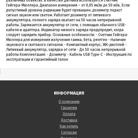
различных объектах. В качестве датчика используется счетчик
Гейгера-Мюллера. Диапазон измерения – от 0,05 мкЗв до 50 мЗв. Если
допустимый уровень радиации будет превышен, дозиметр подаст
сигнал звуком или светом. Работает дозиметр от литиевого
аккумулятора, полного заряда хватает на 50 часов непрерывной
работы. Заряжается аккумулятор от сети, с помощью обычного USB-
кабеля и адаптера. Индикатор низкого заряда предупредит, когда
следует зарядить прибор. Основные особенности: - Счетчик Гейгера-
Мюллера для измерения излучения гамма, бета, рентген - Наличие
звукового и светового сигналов - Компактный корпус, ЖК-дисплей -
Литиевый аккумулятор, зарядка от сети - До 50 часов непрерывной
работы Комплектация: - Дозиметр - Кабель USB Type-C - Инструкция по
эксплуатации и гарантийный талон
ИНФОРМАЦИЯ
О компании
Гарантия
Оплата
Доставка
Как купить
Согласие