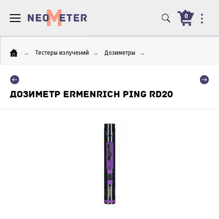
0
→
Тестеры излучений
→
Дозиметры
→
ДОЗИМЕТР ERMENRICH PING RD20