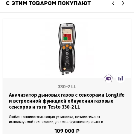
С ЭТИМ ТОВАРОМ ПОКУПАЮТ
330-2 LL
Анализатор дымовых газов с сенсорами Longlife
и встроенной функцией обнуления газовых
сенсоров и тяги Testo 330-2 LL
Любая топливосжигающая установка, независимо от
используемой технологии, должна функционировать в
оптимальном режиме. Вопросы о соблюдении соответствующих
109 000
Р
требований, сокращении расхода энергии и снижении объемов