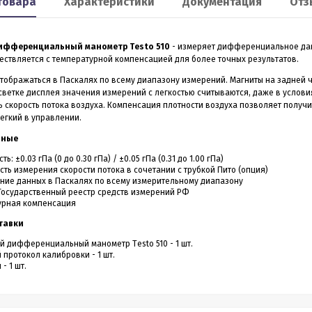
товара
Характеристики
Документация
Отз
Smart 60
XP2
льномер CONDTROL
Лазерный дальномер 70 m
ифференциальный манометр Тesto 510
- измеряет дифференциальное дав
CONDTROL XP2
ествляется с температурной компенсацией для более точных результатов.
тображаться в Паскалях по всему диапазону измерений. Магниты на задней ч
ветке дисплея значения измерений с легкостью считываются, даже в условиях
0 – лазерный дальномер, в
Лазерный дальномер CONDTROL XP2 – эт
 скорость потока воздуха. Компенсация плотности воздуха позволяет получит
ропрочном корпусе.
старшая модель дальномера XP1. Диапа
работает на расстоянии от
егкий в управлении.
измерений до 70 метров, точность 1,5 мм.
3 990
4 390
Р
Р
 даже на улице. Погрешность
Новинка обладает дополнительным
нные
1,5 мм
функционалом - расширенный Пифагор,
измерение площади стен и функцией
ь: ±0.03 гПа (0 до 0.30 гПа) / ±0.05 гПа (0.31 до 1.00 гПа)
измерения угла наклона, которая на ос
ть измерения скорости потока в сочетании с трубкой Пито (опция)
всего одного замера позволяет вычисли
ние данных в Паскалях по всему измерительному диапазону
горизонтальное и вертикальное проложен
ить в 1 клик
Купить в 1 клик
Государственный реестр средств измерений РФ
урная компенсация
в наличии
в наличии
тавки
 дифференциальный манометр Тesto 510 - 1 шт.
 протокол калибровки - 1 шт.
- 1 шт.