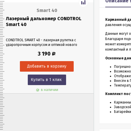
Описание 
Smart 40
Лазерный дальномер CONDTROL
Лазерный да
Карманный д
Smart 40
Smart 60
давления осущ
Данные могут о
Благодаря подс
CONDTROL SMART 40 - лазерная рулетка с
CONDTROL SMART 6
может измерять
ударопрочным корпусом и оптикой нового
эргономичном уда
поколения, благодаря которой можно работать
Лазерная рулетка 
компактный и л
3 190
Р
в любых условиях освещения. Позволяет
0,05 до 60 метров
Основные да
проводить замеры как на улице, так и в
измерения – всего 
помещениях на расстоянии до 40 м.
Погрешност
Возможнос
Отображе
Купить в 1 клик
Куп
Внесён в 
Температ
в наличии
Комплект пос
Карманный
Заводской
Батарейки 