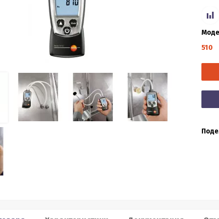
Моде
510
Поде