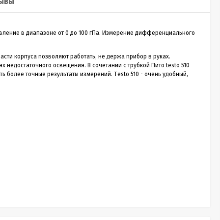
ывы
Sputnik 30
Лазерный дальномер CONDTROL
Лазе
ление в диапазоне от 0 до 100 гПа. Измерение дифференциального
Sputnik 30
Smart
асти корпуса позволяют работать, не держа прибор в руках.
 недостаточного освещения. В сочетании с трубкой Пито testo 510
о
CONDTROL Sputnik 30 – сверхкомпактная
Лазерн
ь более точные результаты измерений. Тesto 510 - очень удобный,
зон
лазерная рулетка для измерения расстояния до
доступ
30 метров. Эргономичный корпус с большой
диспле
1 990
Р
кнопкой управления, нажимать на которую
скорос
удобно даже в перчатках. Погрешность
трекин
измерения не превышает 2 мм. Встроенный
ударов 
новании
аккумулятор. Зарядка через кабель micro-USB
эргоно
ть
(дополнительная опция).
ия,...
Купить в 1 клик
нет в наличии