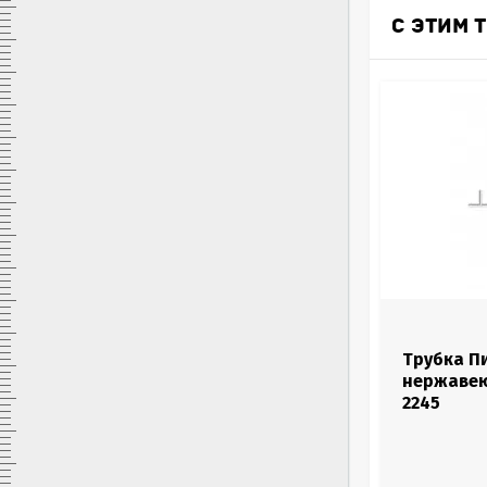
С ЭТИМ 
0635 2045
Трубка Пито 500 мм для
Трубка Пи
измерений скорости потока
нержавею
Testo 0635 2045
2245
Трубка Пито для измерения скорости потока.
Длина 500 мм. Материал - нержавеющая
сталь. Внесена в Госреестр.