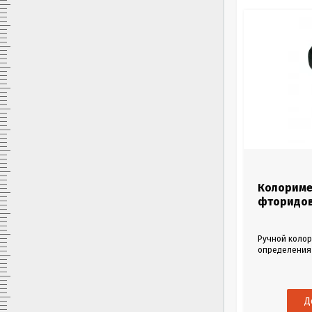
HI711
Колориметр для определения
Колориме
общего хлора Checker HANNA
фторидов
HI711
Ручной колориметр серии Checker для
Ручной колор
определения общего хлора в диапазоне 0,00
определения
– 3,50 мг/л.
в диапазоне о
8 194
Р