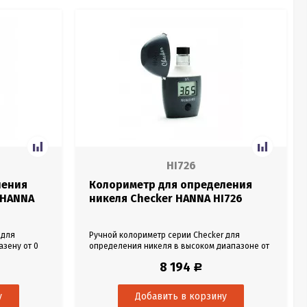
HI726
ления
Колориметр для определения
 HANNA
никеля Checker HANNA HI726
 для
Ручной колориметр серии Checker для
азену от 0
определения никеля в высоком диапазоне от
0,00 до 7,00 мг/л.
8 194
Р