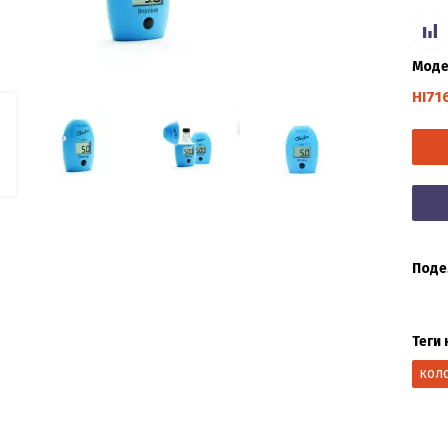
Моде
HI71
Поде
Теги 
кол