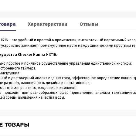
Smart 60
XP2
льномер CONDTROL
Лазерный дальномер 70 m
товара
Характеристики
Отзывы
CONDTROL XP2
HI716 – это удобный и простой в применении, высокоточный портативный ко
0 – лазерный дальномер, в
Лазерный дальномер CONDTROL XP2 – эт
е устройство занимает промежуточное место между химическими простыми т
ропрочном корпусе.
старшая модель дальномера XP1. Диапа
работает на расстоянии от
измерений до 70 метров, точность 1,5 мм.
ущества Checker Hanna HI716:
3 990
4 390
Р
Р
 даже на улице. Погрешность
Новинка обладает дополнительным
1,5 мм
функционалом - расширенный Пифагор,
но простое и понятное осуществление управления единственной кнопкой;
измерение площади стен и функцией
строенного таймера;
измерения угла наклона, которая на ос
инструкция;
всего одного замера позволяет вычисли
ный и достоверный анализ водных сред, эффективное определение концент
горизонтальное и вертикальное проложен
ить в 1 клик
Купить в 1 клик
е размеры, лаконичность дизайна и портативность;
ые готовые реагенты, входящие в комплект;
во подходит для разнообразных сфер применения: анализа гальваническ
в наличии
в наличии
ей среды, выявления качества воды.
Е ТОВАРЫ