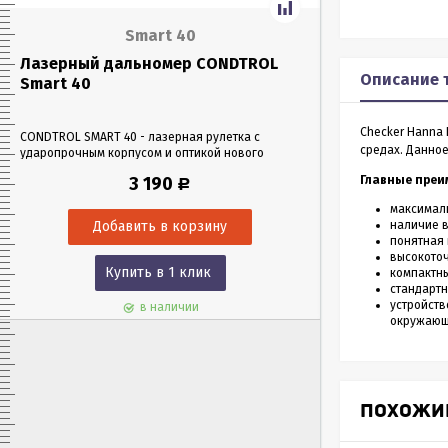
Smart 40
Лазерный дальномер CONDTROL
Лазерный да
Описание 
Smart 40
Smart 60
Checker Hanna 
CONDTROL SMART 40 - лазерная рулетка с
CONDTROL SMART 6
средах. Данно
ударопрочным корпусом и оптикой нового
эргономичном уда
поколения, благодаря которой можно работать
Лазерная рулетка 
3 190
Главные преим
Р
в любых условиях освещения. Позволяет
0,05 до 60 метров
проводить замеры как на улице, так и в
измерения – всего 
максималь
помещениях на расстоянии до 40 м.
наличие в
понятная 
высокоточ
Купить в 1 клик
Куп
компактны
стандартн
устройст
в наличии
окружающ
ПОХОЖИ