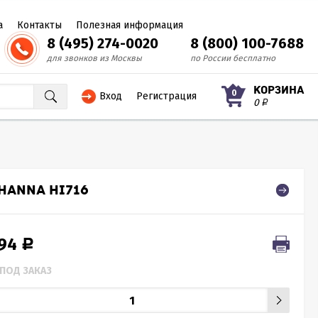
а
Контакты
Полезная информация
8 (495) 274-0020
8 (800) 100-7688
для звонков из Москвы
по России бесплатно
КОРЗИНА
0
Вход
Регистрация
0
Р
HANNA HI716
194
Р
ПОД ЗАКАЗ