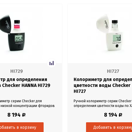
HI729
HI727
тр для определения
Колориметр для опреде
 Checker HANNA HI729
цветности воды Checker
HI727
иметр серии Checker для
Ручной колориметр серии Checker
 низкой концентрации фторидов
определения цветности воды по Х
т 0,01 до 2,00 мг/л.
до 500 PCU.
8 194
8 194
Р
Р