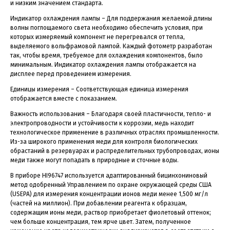
и низким значением стандарта.
Индикатор охлаждения лампы – Для поддержания желаемой длины
волны поглощаемого света необходимо обеспечить условия, при
которых измеряемый компонент не перегревался от тепла,
выделяемого вольфрамовой лампой. Каждый фотометр разработан
так, чтобы время, требуемое для охлаждения компонентов, было
минимальным. Индикатор охлаждения лампы отображается на
дисплее перед проведением измерения.
Единицы измерения – Соответствующая единица измерения
отображается вместе с показанием.
Важность использования – Благодаря своей пластичности, тепло- и
электропроводности и устойчивости к коррозии, медь находит
технологическое применение в различных отраслях промышленности.
Из-за широкого применения меди для контроля биологических
обрастаний в резервуарах и распределительных трубопроводах, ионы
меди также могут попадать в природные и сточные воды.
В приборе HI96747 используется адаптированный бицинхониновый
метод одобренный Управлением по охране окружающей среды США
(USEPA) для измерения концентрации ионов меди менее 1,500 мг/л
(частей на миллион). При добавлении реагента к образцам,
содержащим ионы меди, раствор приобретает фиолетовый оттенок;
чем больше концентрация, тем ярче цвет. Затем, полученное