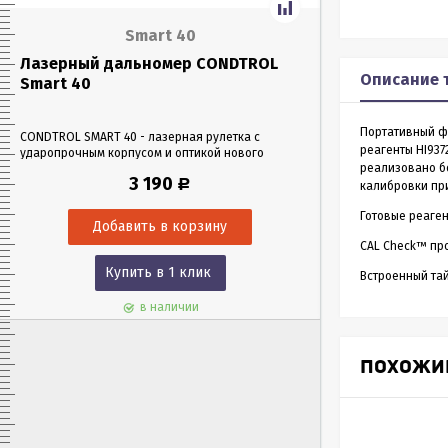
Smart 40
Лазерный дальномер CONDTROL
Лазерный да
Описание 
Smart 40
Smart 60
Портативный фо
CONDTROL SMART 40 - лазерная рулетка с
CONDTROL SMART 6
реагенты HI937
ударопрочным корпусом и оптикой нового
эргономичном уда
реализовано б
поколения, благодаря которой можно работать
Лазерная рулетка 
3 190
Р
в любых условиях освещения. Позволяет
0,05 до 60 метров
калибровки пр
проводить замеры как на улице, так и в
измерения – всего 
Готовые реаген
помещениях на расстоянии до 40 м.
CAL Check™ пр
Купить в 1 клик
Куп
Встроенный та
в наличии
ПОХОЖИ