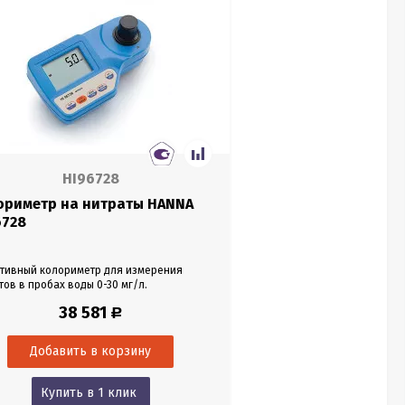
HI96728
ориметр на нитраты HANNA
6728
тивный колориметр для измерения
тов в пробах воды 0-30 мг/л.
38 581
Р
Купить в 1 клик