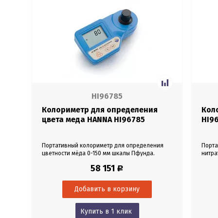
HI96785
Колориметр для определения
Кол
цвета меда HANNA HI96785
HI9
Портативный колориметр для определения
Порта
цветности мёда 0-150 мм шкалы Пфунда.
нитра
58 151
Р
Купить в 1 клик