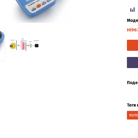
Моде
HI96
Поде
Теги 
кол