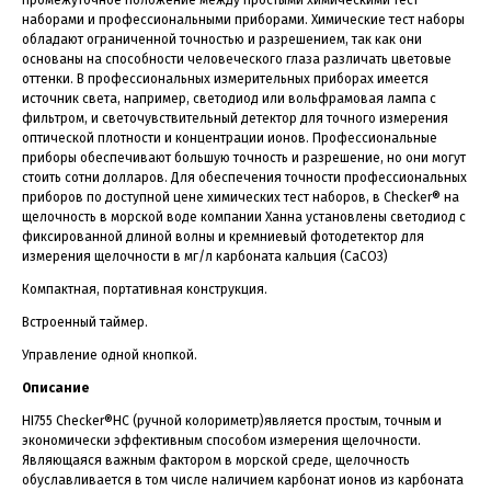
наборами и профессиональными приборами. Химические тест наборы
обладают ограниченной точностью и разрешением, так как они
основаны на способности человеческого глаза различать цветовые
оттенки. В профессиональных измерительных приборах имеется
источник света, например, светодиод или вольфрамовая лампа с
фильтром, и светочувствительный детектор для точного измерения
оптической плотности и концентрации ионов. Профессиональные
приборы обеспечивают большую точность и разрешение, но они могут
стоить сотни долларов. Для обеспечения точности профессиональных
приборов по доступной цене химических тест наборов, в Checker® на
щелочность в морской воде компании Ханна установлены светодиод с
фиксированной длиной волны и кремниевый фотодетектор для
измерения щелочности в мг/л карбоната кальция (CaCO3)
Компактная, портативная конструкция.
Встроенный таймер.
Управление одной кнопкой.
Описание
HI755 Checker®HC (ручной колориметр)является простым, точным и
экономически эффективным способом измерения щелочности.
Являющаяся важным фактором в морской среде, щелочность
обуславливается в том числе наличием карбонат ионов из карбоната