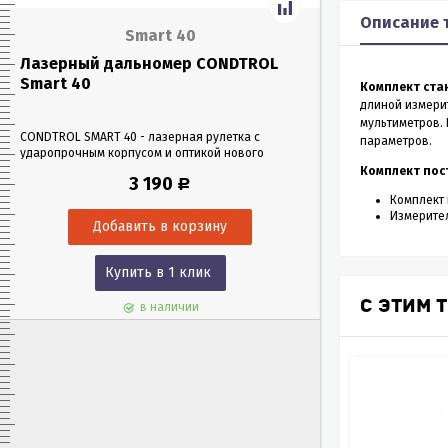
Описание 
Smart 40
Лазерный дальномер CONDTROL
Лазерный да
Smart 40
Smart 60
Комплект ста
длиной измери
мультиметров.
CONDTROL SMART 40 - лазерная рулетка с
CONDTROL SMART 6
параметров.
ударопрочным корпусом и оптикой нового
эргономичном уда
поколения, благодаря которой можно работать
Лазерная рулетка 
Комплект пос
3 190
Р
в любых условиях освещения. Позволяет
0,05 до 60 метров
Комплект 
проводить замеры как на улице, так и в
измерения – всего 
Измерител
помещениях на расстоянии до 40 м.
Купить в 1 клик
Куп
С ЭТИМ 
в наличии