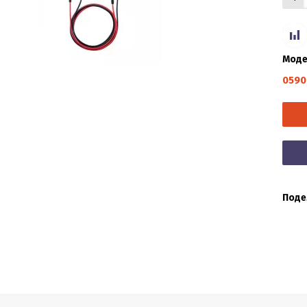
Моде
0590
Поде