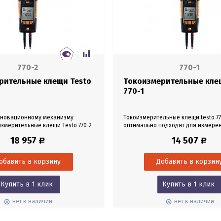
770-2
770-1
рительные клещи Testo
Токоизмерительные кле
770-1
нновационному механизму
Токоизмерительные клещи testo 77
измерительные клещи Testo 770-2
оптимально подходят для измере
одходят для бесконтактных
тока на плотно уложенных силовы
18 957
14 507
Р
Р
 плотно уложенных кабелях
или проводах малого диаметра. У
тра. Помимо стандартных
механизм захвата позволяет вам 
измерительных клещей Testo
безопасно захватить практически
акже предлагают адаптер для
кабель по отдельности. Эти
мпературы и могут работать в
токоизмерительные клещи позвол
ения микроампер (мкА)....
работать в любых условиях, даже
Купить в 1 клик
Купить в 1 клик
тесных...
нет в наличии
нет в наличии