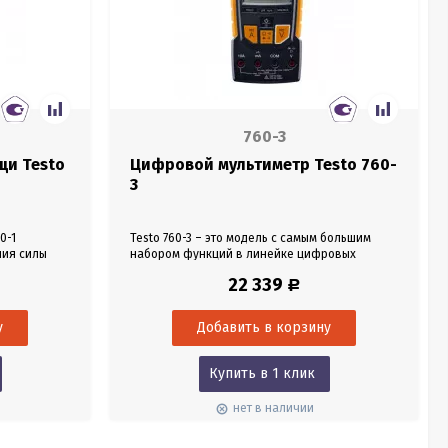
760-3
щи Testo
Цифровой мультиметр Testo 760-
3
0-1
Testo 760-3 – это модель с самым большим
ния силы
набором функций в линейке цифровых
х кабелях
мультиметров Testo. Помимо автоматического
22 339
Р
никальный
распознавания параметров измерения, его
легко и
характеризует диапазон измерения
 любой
напряжения до 1000 В, а также большие
диапазоны измерения частоты и
яют вам
электрической емкости. Поэтому этот
 самых
цифровой мультиметр подходит в том числе
Купить в 1 клик
для...
нет в наличии