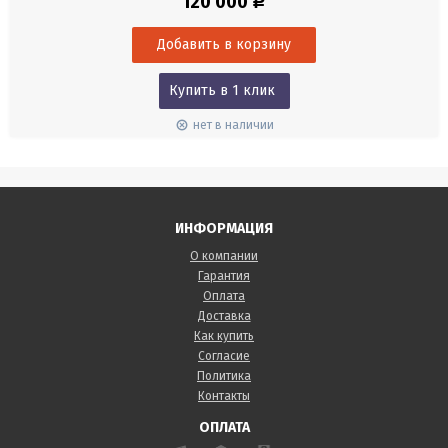
120 000
Р
последовательности термограмм сохраняются прямо в
тепловизоре и сравниваются во временной последовательности с
помощью программного обеспечения IRSoft. При подключении к ПК
вы также...
Купить в 1 клик
нет в наличии
ИНФОРМАЦИЯ
О компании
Гарантия
Оплата
Доставка
Как купить
Согласие
Политика
Контакты
ОПЛАТА