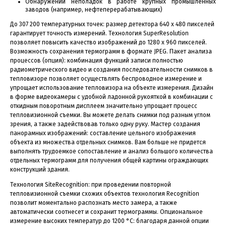
Обнаружении неполадок в работе крупных промышленных
заводов (например, нефтеперерабатывающих)
До 307 200 температурных точек: размер детектора 640 x 480 пикселей
гарантирует точность измерений. Технология SuperResolution
позволяет повысить качество изображений до 1280 x 960 пикселей.
Возможность сохранения термограмм в формате JPEG. Пакет анализа
процессов (опция): комбинация функций записи полностью
радиометрического видео и создания последовательности снимков в
тепловизоре позволяет осуществлять беспроводное измерение и
упрощает использование тепловизора на объекте измерения. Дизайн
в форме видеокамеры с удобной ладонной рукояткой в комбинации с
откидным поворотным дисплеем значительно упрощает процесс
тепловизионной съемки. Вы можете делать снимки под разным углом
зрения, а также задействовав только одну руку. Мастер создания
панорамных изображений: составление цельного изображения
объекта из множества отдельных снимков. Вам больше не придется
выполнять трудоемкое сопоставление и анализ большого количества
отдельных термограмм для получения общей картины ограждающих
конструкций здания.
Технология SiteRecognition: при проведении повторной
тепловизионной съемки схожих объектов технология Recognition
позволит моментально распознать место замера, а также
автоматически соотнесет и сохранит термограммы. Опциональное
измерение высоких температур до 1200 °C: благодаря данной опции