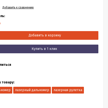
Добавить к сравнению
ль:
0
Добавить в корзину
Купить в 1 клик
литься
к товару:
ьномер
лазерный дальномер
лазерная рулетка