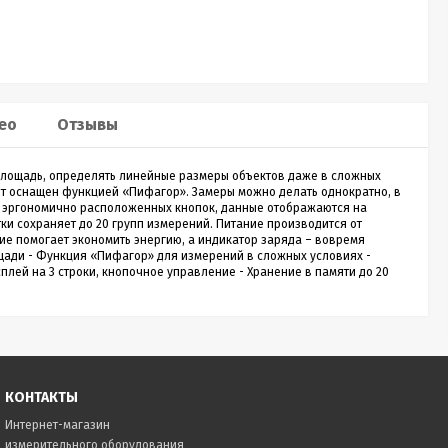
Sputnik 30
Лазерный дальномер CONDTROL
Лазе
Sputnik 30
Smart
ео
Отзывы
о
CONDTROL Sputnik 30 – сверхкомпактная
Лазерн
зон
лазерная рулетка для измерения расстояния до
доступ
30 метров. Эргономичный корпус с большой
диспле
и площадь, определять линейные размеры объектов даже в сложных
1 990
Р
кнопкой управления, нажимать на которую
скорос
ент оснащен функцией «Пифагор». Замеры можно делать однократно, в
удобно даже в перчатках. Погрешность
трекин
 эргономично расположенных кнопок, данные отображаются на
измерения не превышает 2 мм. Встроенный
ударов 
ки сохраняет до 20 групп измерений. Питание производится от
новании
аккумулятор. Зарядка через кабель micro-USB
эргоно
ие помогает экономить энергию, а индикатор заряда – вовремя
ть
(дополнительная опция).
щади - Функция «Пифагор» для измерений в сложных условиях -
ия,...
Купить в 1 клик
плей на 3 строки, кнопочное управление - Хранение в памяти до 20
нет в наличии
КОНТАКТЫ
Интернет-магазин
измерительного оборудования