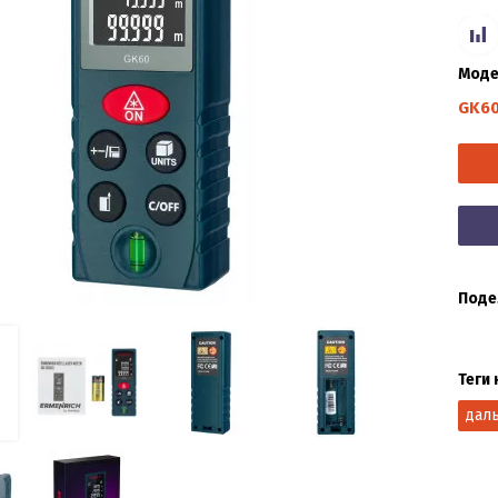
Моде
GK6
Поде
Теги 
дал