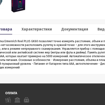
Smart 60
XP2
льномер CONDTROL
Лазерный дальномер 70 m
CONDTROL XP2
товара
Характеристики
Документация
Вид
0 – лазерный дальномер, в
Лазерный дальномер CONDTROL XP2 – эт
ропрочном корпусе.
старшая модель дальномера XP1. Диапа
работает на расстоянии от
измерений до 70 метров, точность 1,5 мм.
ка Ermenrich Reel PLUS GK60 позволяет точно измерять расстояние, объем 
3 990
4 390
Р
Р
 даже на улице. Погрешность
Новинка обладает дополнительным
а нет возможности расположить рулетку в нужной точке – для этого инструм
1,5 мм
функционалом - расширенный Пифагор,
, или в режиме непрерывного сканирования. Управляется прибор с помощью
измерение площади стен и функцией
ической или английской системе мер (метры или футы и дюймы). Память рулет
измерения угла наклона, которая на ос
ААА, которых хватает примерно на 5000 измерений. Автоматическое отключен
всего одного замера позволяет вычисли
енты питания. Основные особенности: - Измерение расстояния, объема и пло
горизонтальное и вертикальное проложен
ить в 1 клик
Купить в 1 клик
 пузырьковый уровень - Питание от батареек типа ААА, автоотключение - Дис
щих измерений
в наличии
в наличии
ОПЛАТА