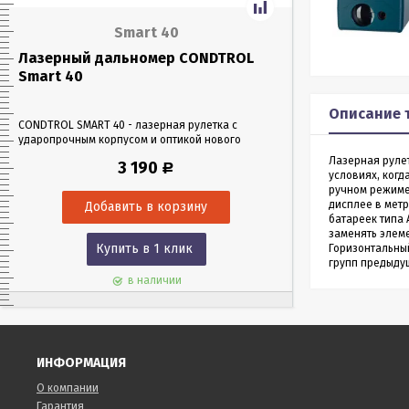
Smart 40
Лазерный дальномер CONDTROL
Лазерный да
Smart 40
Smart 60
Описание 
CONDTROL SMART 40 - лазерная рулетка с
CONDTROL SMART 6
ударопрочным корпусом и оптикой нового
эргономичном уда
поколения, благодаря которой можно работать
Лазерная рулетка 
Лазерная рулет
3 190
Р
в любых условиях освещения. Позволяет
0,05 до 60 метров
условиях, когд
проводить замеры как на улице, так и в
измерения – всего 
ручном режиме
помещениях на расстоянии до 40 м.
дисплее в метр
батареек типа 
заменять элем
Купить в 1 клик
Куп
Горизонтальный
групп предыду
в наличии
ИНФОРМАЦИЯ
О компании
Гарантия