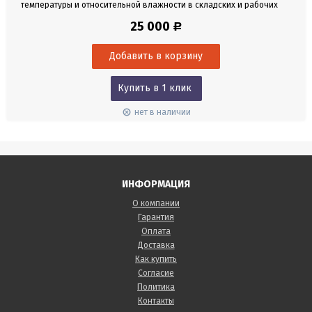
температуры и относительной влажности в складских и рабочих
помещениях. Особо малый диаметр 4 мм предоставляет
25 000
Р
возможность измерений в небольших отверстиях и узких проходах.
Для непрерывных измерений тонкий датчик влажности/
температуры может встраиваться. Монтаж датчика
осуществляется, к...
Купить в 1 клик
нет в наличии
ИНФОРМАЦИЯ
О компании
Гарантия
Оплата
Доставка
Как купить
Согласие
Политика
Контакты