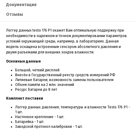
Документация
Отзывы
Логгер данных testo 176 P1 окажет Вам оптимальную поддержку при
необходимости в надежном и точном документировании параметров
условий окружающей среды, например, в лабораториях. Данная
модель оснащена встроенным сенсором абсолютного давления и
двумя разъемами для внешних зондов влажности.
Основные данные
Большой, четкий дисплей
Внесён в Государственный реестр средств измерений РФ
Литиевые батареи; возможность замены пользователем
Объем памяти на 2 млн. значений
Ресурс батареи до 8 лет
Комплект поставки
Логгер данных давления, температуры и влажности Testo 176 P1 -
1 шт.
Настенное крепление - 1 шт.
Батарейка - 1 шт.
Заводской протокол калибровки - 1 шт.