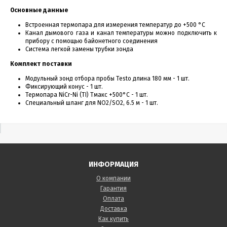
Основные данные
Встроенная термопара для измерения температур до +500 °С
Канал дымового газа и канал температуры можно подключить к
прибору с помощью байонетного соединения
Система легкой замены трубки зонда
Комплект поставки
Модульный зонд отбора пробы Testo длина 180 мм - 1 шт.
Фиксирующий конус - 1 шт.
Термопара NiCr-Ni (TI) Tмакс +500°C - 1 шт.
Специальный шланг для NO2/SO2, 6.5 м - 1 шт.
ИНФОРМАЦИЯ
О компании
Гарантия
Оплата
Доставка
Как купить