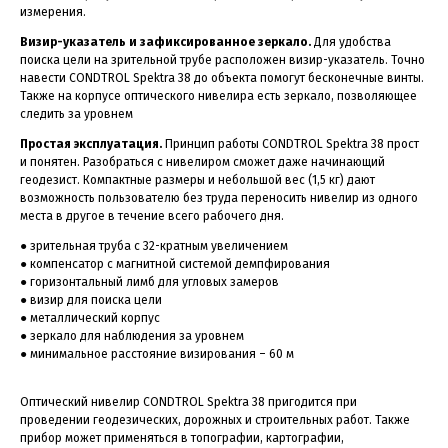
измерения.
Визир-указатель и зафиксированное зеркало.
Для удобства
поиска цели на зрительной трубе расположен визир-указатель. Точно
навести CONDTROL Spektra 38 до объекта помогут бесконечные винты.
Также на корпусе оптического нивелира есть зеркало, позволяющее
следить за уровнем
Простая эксплуатация.
Принцип работы CONDTROL Spektra 38 прост
и понятен. Разобраться с нивелиром сможет даже начинающий
геодезист. Компактные размеры и небольшой вес (1,5 кг) дают
возможность пользователю без труда переносить нивелир из одного
места в другое в течение всего рабочего дня.
● зрительная труба с 32-кратным увеличением
● компенсатор с магнитной системой демпфирования
● горизонтальный лимб для угловых замеров
● визир для поиска цели
● металлический корпус
● зеркало для наблюдения за уровнем
● минимальное расстояние визирования – 60 м
Оптический нивелир CONDTROL Spektra 38 пригодится при
проведении геодезических, дорожных и строительных работ. Также
прибор может применяться в топографии, картографии,