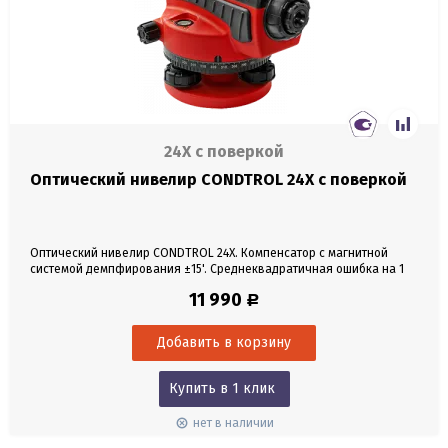
24X c поверкой
Оптический нивелир CONDTROL 24X c поверкой
Оптический нивелир CONDTROL 24X. Компенсатор с магнитной
системой демпфирования ±15'. Среднеквадратичная ошибка на 1
км двойного хода 2 мм. 24-х кратное увеличение зрительной трубы
11 990
Р
с просветленной оптикой. Поверка на 1 год.
Купить в 1 клик
нет в наличии