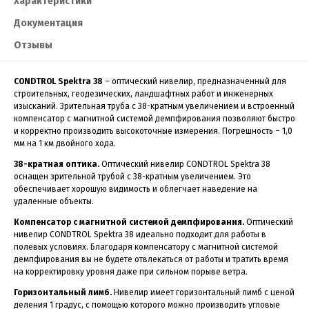
Характеристики
Документация
Отзывы
CONDTROL Spektra 38
– оптический нивелир, предназначенный для
строительных, геодезических, ландшафтных работ и инженерных
изысканий. Зрительная труба с 38-кратным увеличением и встроенный
компенсатор с магнитной системой демпфирования позволяют быстро
и корректно производить высокоточные измерения. Погрешность – 1,0
мм на 1 км двойного хода.
38-кратная оптика.
Оптический нивелир CONDTROL Spektra 38
оснащен зрительной трубой с 38-кратным увеличением. Это
обеспечивает хорошую видимость и облегчает наведение на
удаленные объекты.
Компенсатор с магнитной системой демпфирования.
Оптический
нивелир CONDTROL Spektra 38 идеально подходит для работы в
полевых условиях. Благодаря компенсатору с магнитной системой
демпфирования вы не будете отвлекаться от работы и тратить время
на корректировку уровня даже при сильном порыве ветра.
Горизонтальный лимб.
Нивелир имеет горизонтальный лимб с ценой
деления 1 градус, с помощью которого можно производить угловые