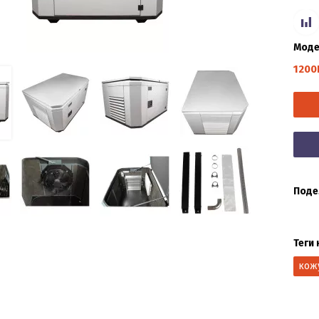
Моде
1200
Поде
Теги 
кож