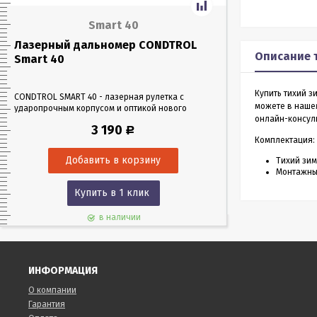
Smart 40
Лазерный дальномер CONDTROL
Лазерный да
Описание 
Smart 40
Smart 60
Купить тихий з
CONDTROL SMART 40 - лазерная рулетка с
CONDTROL SMART 6
можете в наше
ударопрочным корпусом и оптикой нового
эргономичном уда
онлайн-консул
поколения, благодаря которой можно работать
Лазерная рулетка 
3 190
Р
в любых условиях освещения. Позволяет
0,05 до 60 метров
Комплектация:
проводить замеры как на улице, так и в
измерения – всего 
помещениях на расстоянии до 40 м.
Тихий зим
Монтажны
Купить в 1 клик
Куп
в наличии
ИНФОРМАЦИЯ
О компании
Гарантия