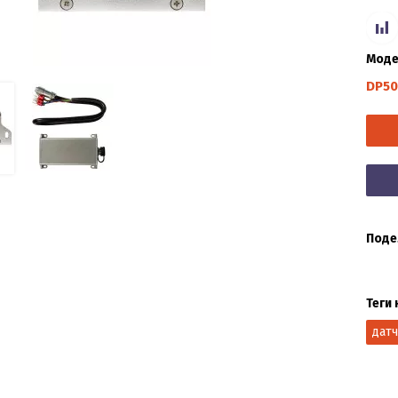
Моде
DP50
Поде
Теги 
дат