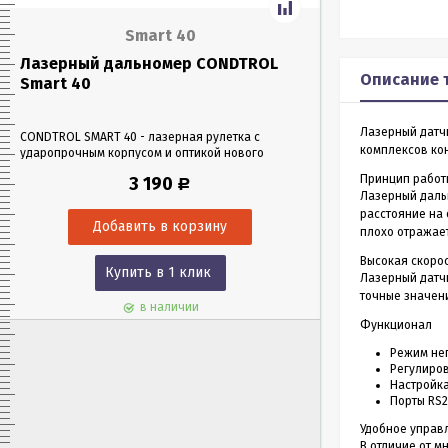
Smart 40
Лазерный дальномер CONDTROL
Лазерный да
Описание 
Smart 40
Smart 60
Лазерный датч
CONDTROL SMART 40 - лазерная рулетка с
CONDTROL SMART 6
комплексов кон
ударопрочным корпусом и оптикой нового
эргономичном уда
поколения, благодаря которой можно работать
Лазерная рулетка 
Принцип работ
3 190
Р
в любых условиях освещения. Позволяет
0,05 до 60 метров
Лазерный даль
проводить замеры как на улице, так и в
измерения – всего 
расстояние на 
помещениях на расстоянии до 40 м.
плохо отражает
Высокая скоро
Купить в 1 клик
Куп
Лазерный датчи
точные значен
в наличии
Функционал
Режим не
Регулиров
Настройка
Порты RS2
Удобное управ
В отличие от м