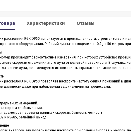
Smart 60
XP2
льномер CONDTROL
Лазерный дальномер 70 m
товара
Характеристики
Отзывы
CONDTROL XP2
ик расстояния RGK DP50 используется в промышленности, строительстве и на
0 – лазерный дальномер, в
Лазерный дальномер CONDTROL XP2 – эт
трольного оборудования. Рабочий диапазон модели - от 0.2 до 50 метров при 
ропрочном корпусе.
старшая модель дальномера XP1. Диапа
работает на расстоянии от
измерений до 70 метров, точность 1,5 мм.
ы
3 990
4 390
Р
Р
 даже на улице. Погрешность
Новинка обладает дополнительным
номер производит бесконтактные измерения, при которых устройство проецир
1,5 мм
функционалом - расширенный Пифагор,
основе скорости отражения этого луча от целевой поверхности. В случаях, 
измерение площади стен и функцией
 лазерные лучи, рекомендуется использовать отражатель - такое решение по
измерения угла наклона, которая на ос
всего одного замера позволяет вычисли
сть
горизонтальное и вертикальное проложен
ить в 1 клик
Купить в 1 клик
к расстояния RGK DP50 позволяет настроить частоту снятия показаний в диап
ия дальности даже при наблюдении за динамичными процессами.
в наличии
в наличии
прерывных измерений.
ка порога срабатывания.
 параметров передачи данных - скорость, битность, четность.
32 и RS485, релейный выход.
ление
ногих аналогов, эту модель можно настроить при помощи дисплея и кнопок, п