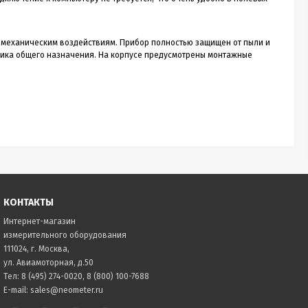
 механическим воздействиям. Прибор полностью защищен от пыли и
троника общего назначения. На корпусе предусмотрены монтажные
КОНТАКТЫ
Интернет-магазин
измерительного оборудования
111024, г. Москва,
ул. Авиамоторная, д.50
Тел:
8 (495) 274-0020
,
8 (800) 100-7688
E-mail:
sales@neometer.ru