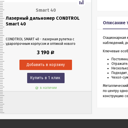
Smart 40
Лазерный дальномер CONDTROL
Лазерный да
Описание 
Smart 40
Smart 60
Стационарная 
CONDTROL SMART 40 - лазерная рулетка с
CONDTROL SMART 6
наблюдений, д
ударопрочным корпусом и оптикой нового
эргономичном уда
поколения, благодаря которой можно работать
Лазерная рулетка 
Ключевые особ
3 190
Р
в любых условиях освещения. Позволяет
0,05 до 60 метров
проводить замеры как на улице, так и в
измерения – всего 
Постоянна
помещениях на расстоянии до 40 м.
Отражател
Несколько
Подходит 
Купить в 1 клик
Чехол-сум
Куп
Металлический 
в наличии
по центру одно
конструкцию со