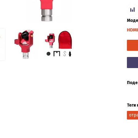
Моде
HDMI
Поде
Теги 
отр