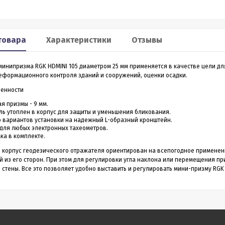
Smart 60
XP2
льномер CONDTROL
Лазерный дальномер 70 m
товара
Характеристики
Отзывы
CONDTROL XP2
минипризма RGK HDMINI 105 диаметром 25 мм применяется в качестве цели д
0 – лазерный дальномер, в
Лазерный дальномер CONDTROL XP2 – эт
еформационного контроля зданий и сооружений, оценки осадки.
ропрочном корпусе.
старшая модель дальномера XP1. Диапа
работает на расстоянии от
измерений до 70 метров, точность 1,5 мм.
енности
3 990
4 390
Р
Р
 даже на улице. Погрешность
Новинка обладает дополнительным
1,5 мм
функционалом - расширенный Пифагор,
я призмы - 9 мм.
измерение площади стен и функцией
ь утоплен в корпус для защиты и уменьшения бликования.
измерения угла наклона, которая на ос
 вариантов установки на надежный L-образный кронштейн.
всего одного замера позволяет вычисли
для любых электронных тахеометров.
горизонтальное и вертикальное проложен
ка в комплекте.
ить в 1 клик
Купить в 1 клик
корпус геодезического отражателя ориентирован на всепогодное применение
в наличии
в наличии
й из его сторон. При этом для регулировки угла наклона или перемещения 
 стены. Все это позволяет удобно выставить и регулировать мини-призму RGK