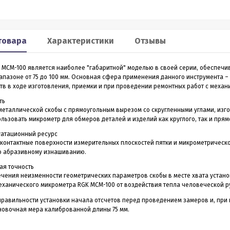
Smart 60
XP2
льномер CONDTROL
Лазерный дальномер 70 m
товара
Характеристики
Отзывы
CONDTROL XP2
 MCM-100 является наиболее "габаритной" моделью в своей серии, обеспеч
0 – лазерный дальномер, в
Лазерный дальномер CONDTROL XP2 – эт
апазоне от 75 до 100 мм. Основная сфера применения данного инструмента –
ропрочном корпусе.
старшая модель дальномера XP1. Диапа
тв в ходе изготовления, приемки и при проведении ремонтных работ с меха
работает на расстоянии от
измерений до 70 метров, точность 1,5 мм.
3 990
4 390
Р
Р
 даже на улице. Погрешность
Новинка обладает дополнительным
ть
1,5 мм
функционалом - расширенный Пифагор,
еталлической скобы с прямоугольным вырезом со скругленными углами, изгот
измерение площади стен и функцией
льзовать микрометр для обмеров деталей и изделий как круглого, так и прям
измерения угла наклона, которая на ос
всего одного замера позволяет вычисли
уатационный ресурс
горизонтальное и вертикальное проложен
ить в 1 клик
Купить в 1 клик
онтактные поверхности измерительных плоскостей пятки и микрометрическо
 абразивному изнашиванию.
в наличии
в наличии
ая точность
ечения неизменности геометрических параметров скобы в месте хвата устан
ханического микрометра RGK MCM-100 от воздействия тепла человеческой р
правильности установки начала отсчетов перед проведением замеров и, при 
новочная мера калиброванной длины 75 мм.