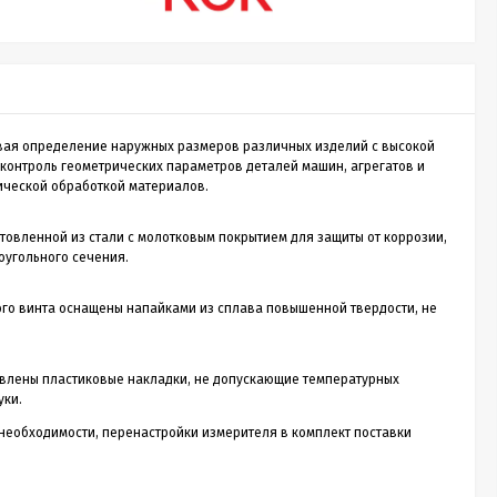
Sputnik 30
Лазерный дальномер CONDTROL
Лазе
Sputnik 30
Smart
ивая определение наружных размеров различных изделий с высокой
о
CONDTROL Sputnik 30 – сверхкомпактная
Лазерн
 контроль геометрических параметров деталей машин, агрегатов и
зон
лазерная рулетка для измерения расстояния до
доступ
нической обработкой материалов.
30 метров. Эргономичный корпус с большой
диспле
1 990
Р
кнопкой управления, нажимать на которую
скорос
удобно даже в перчатках. Погрешность
трекин
овленной из стали с молотковым покрытием для защиты от коррозии,
измерения не превышает 2 мм. Встроенный
ударов 
оугольного сечения.
новании
аккумулятор. Зарядка через кабель micro-USB
эргоно
ть
(дополнительная опция).
ия,...
Купить в 1 клик
го винта оснащены напайками из сплава повышенной твердости, не
нет в наличии
овлены пластиковые накладки, не допускающие температурных
уки.
необходимости, перенастройки измерителя в комплект поставки