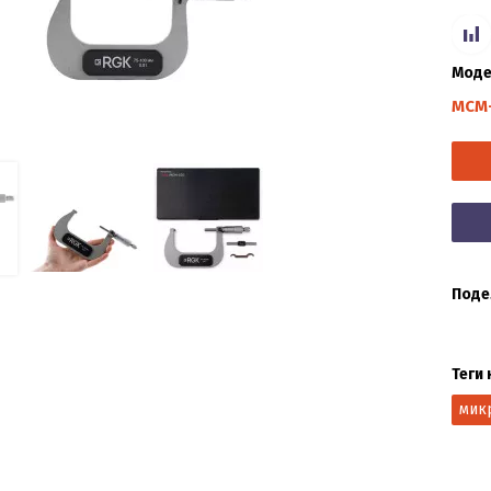
Моде
MCM-
Поде
Теги 
мик