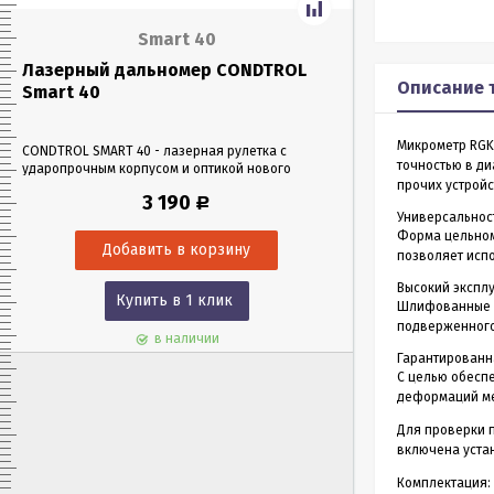
Smart 40
Лазерный дальномер CONDTROL
Лазерный да
Описание 
Smart 40
Smart 60
Микрометр RGK
CONDTROL SMART 40 - лазерная рулетка с
CONDTROL SMART 6
точностью в ди
ударопрочным корпусом и оптикой нового
эргономичном уда
прочих устройс
поколения, благодаря которой можно работать
Лазерная рулетка 
3 190
Р
в любых условиях освещения. Позволяет
0,05 до 60 метров
Универсальнос
проводить замеры как на улице, так и в
измерения – всего 
Форма цельном
помещениях на расстоянии до 40 м.
позволяет испо
Высокий экспл
Купить в 1 клик
Куп
Шлифованные к
подверженного
в наличии
Гарантированн
С целью обесп
деформаций ме
Для проверки 
включена уста
Комплектация: