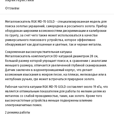
Характеристики
Отзывы
Металлоискатель RGK MD-70 GOLD - специализированная модель для
поиска золотых украшений, самородков и россыпного золота. Прибор
оборудован широкими возможностями дискриминации и калибровки
по грунту, за счет чего также может использоваться в качестве
универсального поискового устройства, которое эффективно
обнаруживает как драгоценные и цветные, так и черные металлы.
Современная высокочувствительная катушка
Металлоискатель комплектуется DD-катушкой диаметром 28 см,
большой размер которой упрощает поиск и, в сравнении с аналогами
меньшего размера, отличается увеличенной глубиной сканирования.
Датчик заключен в водонепроницаемый корпус, что делает
возможным изыскания в мокром песке, на пляжах, мелководье или в
неглубоких ручьях, где может встречаться природное золото.
Рабочая частота катушки RGK MD-70 GOLD составляет около 19 кГц, что
является оптимальным показателем для работы по мелким целям из
металлов со слабой проводимостью, таких, как золото. Кроме того
высокочастотные устройства меньше подвержены влиянию
электромагнитных помех.
2 режима работы