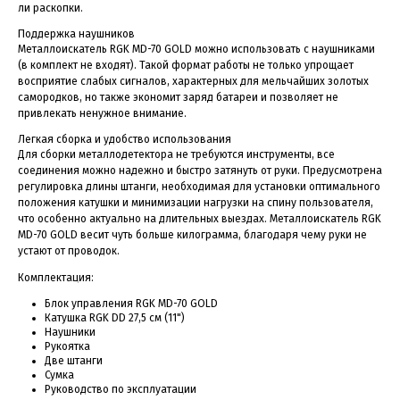
ли раскопки.
Поддержка наушников
Металлоискатель RGK MD-70 GOLD можно использовать с наушниками
(в комплект не входят). Такой формат работы не только упрощает
восприятие слабых сигналов, характерных для мельчайших золотых
самородков, но также экономит заряд батареи и позволяет не
привлекать ненужное внимание.
Легкая сборка и удобство использования
Для сборки металлодетектора не требуются инструменты, все
соединения можно надежно и быстро затянуть от руки. Предусмотрена
регулировка длины штанги, необходимая для установки оптимального
положения катушки и минимизации нагрузки на спину пользователя,
что особенно актуально на длительных выездах. Металлоискатель RGK
MD-70 GOLD весит чуть больше килограмма, благодаря чему руки не
устают от проводок.
Комплектация:
Блок управления RGK MD-70 GOLD
Катушка RGK DD 27,5 см (11")
Наушники
Рукоятка
Две штанги
Сумка
Руководство по эксплуатации