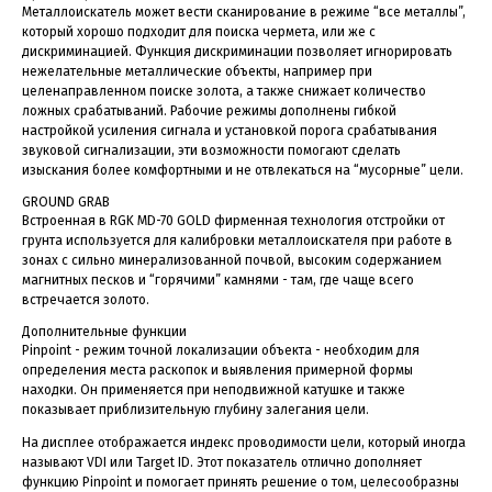
Металлоискатель может вести сканирование в режиме “все металлы”,
который хорошо подходит для поиска чермета, или же с
дискриминацией. Функция дискриминации позволяет игнорировать
нежелательные металлические объекты, например при
целенаправленном поиске золота, а также снижает количество
ложных срабатываний. Рабочие режимы дополнены гибкой
настройкой усиления сигнала и установкой порога срабатывания
звуковой сигнализации, эти возможности помогают сделать
изыскания более комфортными и не отвлекаться на “мусорные” цели.
GROUND GRAB
Встроенная в RGK MD-70 GOLD фирменная технология отстройки от
грунта используется для калибровки металлоискателя при работе в
зонах с сильно минерализованной почвой, высоким содержанием
магнитных песков и “горячими” камнями - там, где чаще всего
встречается золото.
Дополнительные функции
Pinpoint - режим точной локализации объекта - необходим для
определения места раскопок и выявления примерной формы
находки. Он применяется при неподвижной катушке и также
показывает приблизительную глубину залегания цели.
На дисплее отображается индекс проводимости цели, который иногда
называют VDI или Target ID. Этот показатель отлично дополняет
функцию Pinpoint и помогает принять решение о том, целесообразны