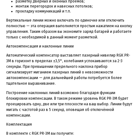
разметку дверных и оконных проёмов;
монтаж перегородок и навесных потолков;
прокладку коммуникаций и т.п.
Вертикальные линии можно включать по одиночке или отключить
полностью — эта операция выполняется простым нажатием на кнопку
управления. Таким образом вы экономите заряд батарей и работаете
только с необходимой в данный момент разметкой.
Автокомпенсация и наклонные линии
Автоматический компенсатор выставляет лазерный нивелир RGK PR-
3M в горизонт в пределах ±3,5°, колебания успокаиваются за 2-3
секунды. При превышении предельного наклона прибор
сигнализирует миганием лазерных линий о невозможности
автокомпенсации — для дальнейшей работы потребуется более
тщательное выравнивание.
Построение наклонных линий возможно благодаря функции
блокировки компенсации. В таком режиме уровень RGK PR-3M будет
проецировать одну, две или три плоскости на ваш выбор. Линии будут
мигать с частотой раз в 5 секунд, оповещая об отключённой
компенсации.
Комплектация
В комплекте с RGK PR-3M вы получите: