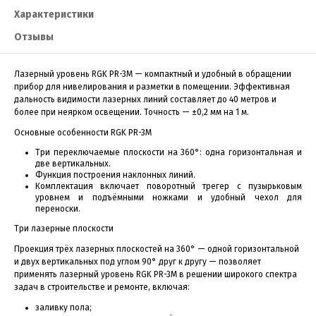
Характеристики
Отзывы
Лазерный уровень RGK PR-3M — компактный и удобный в обращении
прибор для нивелирования и разметки в помещении. Эффективная
дальность видимости лазерных линий составляет до 40 метров и
более при неярком освещении. Точность — ±0,2 мм на 1 м.
Основные особенности RGK PR-3M
Три переключаемые плоскости на 360°: одна горизонтальная и
две вертикальных.
Функция построения наклонных линий.
Комплектация включает поворотный трегер с пузырьковым
уровнем и подъёмными ножками и удобный чехол для
переноски.
Три лазерные плоскости
Проекция трёх лазерных плоскостей на 360° — одной горизонтальной
и двух вертикальных под углом 90° друг к другу — позволяет
применять лазерный уровень RGK PR-3M в решении широкого спектра
задач в строительстве и ремонте, включая:
заливку пола;