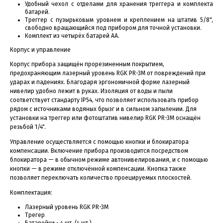
Удобный чехол с отделами для хранения треггера и комплекта
батарей.
Треггер с пузырьковым уровнем и креплением на штатив 5/8",
свободно вращающийся под прибором для точной установки.
Комплект из четырёх батарей AA.
Корпус и управление
Корпус прибора защищён прорезиненным покрытием,
предохраняющим лазерный уровень RGK PR-3M от повреждений при
ударах и падениях. Благодаря эргономичной форме лазерный
нивелир удобно лежит в руках. Изоляция от воды и пыли
соответствует стандарту IP54, что позволяет использовать прибор
рядом с источниками водяных брызг и в сильном запылении. Для
установки на треггер или фотоштатив нивелир RGK PR-3M оснащён
резьбой 1/4".
Управление осуществляется с помощью кнопки и блокиратора
компенсации. Включение прибора производится посредством
блокиратора — в обычном режиме автонивелирования, и с помощью
кнопки — в режиме отключённой компенсации. Кнопка также
позволяет переключать количество проецируемых плоскостей.
Комплектация:
Лазерный уровень RGK PR-3M
Трегер
Батарейки - 4 шт. (4 шт.)