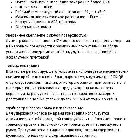
Погрешность при выполнении замеров не более 0,5%.
Шаг счетчика – 10 см.
Рабочий температурный диапазон от – 10 до + 45оС.
Максимальное измеряемое расстояние – 10 км.
Корпус из прочного ABS-пластика.
Откидная подножка.
Уверенное сцепление с любой поверхностью.
Диаметр колеса составляет 318 мм, что облегчает процесс измерения
на неровной поверхности с различными покрытиями. На ободе
установлена полиуретановая шина, улучшающая сцепление с
асфальтом и грунтовкой.
Точные измерения
В качестве регистрирующего устройства используется механический
счетчик пройденного пути. Благодаря этому, в курвиметре RGK Q8
отсутствует элемент питания, от которого зависит длительность его
непрерывного использования. Предусмотрена возможность
коррекции на радиус колеса, что дает возможность замерять
расстояния не только от точки до точки, но и от стены до стены.
Удобная транспортировка и использование
Для удержания колеса во время измерения используется
алюминиевая стойка складной конструкции, что облегчает процесс
транспортировки в автомобильном транспорте и переноску его в
руках. Предусмотрена откидная подножка, которая удерживает
курвиметр неподвижно в вертикальном состоянии.