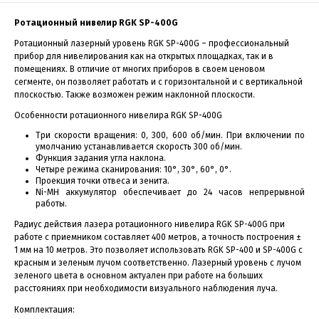
Ротационный нивелир RGK SP-400G
Ротационный лазерный уровень RGK SP-400G – профессиональный
прибор для нивелирования как на открытых площадках, так и в
помещениях. В отличие от многих приборов в своем ценовом
сегменте, он позволяет работать и с горизонтальной и с вертикальной
плоскостью. Также возможен режим наклонной плоскости.
Особенности ротационного нивелира RGK SP-400G
Три скорости вращения: 0, 300, 600 об/мин. При включении по
умолчанию устанавливается скорость 300 об/мин.
Функция задания угла наклона.
Четыре режима сканирования: 10°, 30°, 60°, 0°.
Проекция точки отвеса и зенита.
Ni-MH аккумулятор обеспечивает до 24 часов непрерывной
работы.
Радиус действия лазера ротационного нивелира RGK SP-400G при
работе с приемником составляет 400 метров, а точность построения ±
1 мм на 10 метров. Это позволяет использовать RGK SP-400 и SP-400G c
красным и зеленым лучом соответственно. Лазерный уровень с лучом
зеленого цвета в основном актуален при работе на больших
расстояниях при необходимости визуального наблюдения луча.
Комплектация: