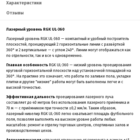
Характеристики
Отзывы
Лазерный уровень RGK UL-360
Лазерный уровень RGK UL-360 — компактный и удобный построитель
плоскостей, проецирующий 2 горизонтальные линии с развёрткой
360° и 2 вертикальные — с углом 240°. Линии могут отображаться как
по отдельности, так и все 4 одновременно.
Главная особенность
RGK UL-360 — низкий уровень проецирования
круговой горизонтальной плоскости над установочной площадкой на
360°. На практике это означает, что работы по заливке пола, укладке
плитки и другие "низкие" работы могут быть выполнены легче и с
высокой точностью.
Эффективная дальность
проецирования лазерного луча
составляет до 40 метров без использования лазерного приёмника и
70 м — с приёмником при точности ±0,2 мм/м. Таким образом,
лазерный нивелир RGK UL-360 легко охватывает площадь футбольного
поля, позволяя выполнять на высоком уровне работы любых
масштабов: ремонт и отделку торговых центров, спортивных залов и
производственных цехов.
Автокомпенсация
устраняет отклонение от горизонта в рамках ±4°.