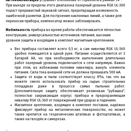
При выходе за пределы этого диапазона лазерный уровень RGK UL-360
подаст прерывистый звуковой сигнал, предотвращая возможность
ошибочной разметки. Для построения наклонных линий, а также для
переноски прибора, компенсатор можно заблокировать.
Мобильность
прибора во время работы обеспечивается лёгкостью
конструкции, универсальностью источников питания, высоким
уровнем защиты и входящим в комплект магнитным креплением.
Вес прибора составляет всего 0,5 кг, а сам нивелир RGK UL-360
удобно помещается в одной руке. Питание осуществляется от 3
батарей АА, но при необходимости выполнения длительных
работ лазерный уровень подключается к сети напрямую. Важно
при этом, во избежании поломки нивелира, вынуть элементы
питания. Сила тока внешней сети не должна превышать 500 мА.
Защита от воды и пыли соответствует классу IP54, так что вы
можете смело использовать прибор на сырых строительных
площадках даже в процессе самых пыльных работ.
Дополнительную защиту обеспечивает резиновая "рубашка",
полностью закрывающая корпус прибора и предохраняющая
нивелир RGK UL-360 от повреждений при ударах и падениях.
Магнитное крепление, входящее в комплект поставки, надёжно
фиксирует прибор на металлических поверхностях, но может
также крепится на геодезических штативах и фотоштативах, а
также на гвоздях и саморезах.