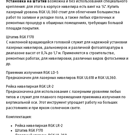
Установка на штатив
возможна и без использования специального
крепления: для этого в корпусе нивелира есть винт на ¼". Купить
лазерный уровень RGK UL-360 стоит для облегчения большинства
работ по заливке и укладке пола, а также любых отделочных и
ремонтных процедур в обширных помещениях, требующих большой
площади покрытия.
Штатив RGK F170
C наклонной вращающейся головкой служит для надежной установки
лазерных нивелиров, дальномеров и различной фотоаппаратуры в
диапазоне высот от 0,74 до 1,7 м. Применяется в строительстве,
ремонтных работах, для нивелировки, различных видов фотосъемки и
др.
Приемник излучения RGK LD-5
Предназначен для лазерных нивелиров RGK UL618 и RGK UL360.
Рейка нивелирная RGK LR-2
Предназначена для использования с лазерными уровнями любых
типов и служит для плавного перемещения приемника излучения по
вертикальной оси. Этот инструмент упрощает работу на больших
расстояниях и при ярком солнечном свете.
Комплектация:
Рейка нивелирная RGK LR-2
Штатив RGK F170