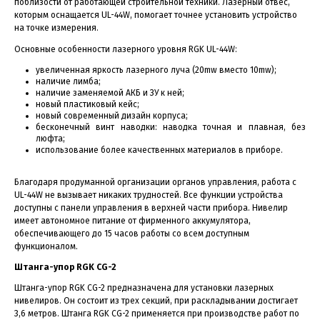
поблизости от работающей строительной техники. Лазерный отвес,
которым оснащается UL-44W, помогает точнее установить устройство
на точке измерения.
Основные особенности лазерного уровня RGK UL-44W:
увеличенная яркость лазерного луча (20mw вместо 10mw);
наличие лимба;
наличие заменяемой АКБ и ЗУ к ней;
новый пластиковый кейс;
новый современный дизайн корпуса;
бесконечный винт наводки: наводка точная и плавная, без
люфта;
использование более качественных материалов в приборе.
Благодаря продуманной организации органов управления, работа с
UL-44W не вызывает никаких трудностей. Все функции устройства
доступны с панели управления в верхней части прибора. Нивелир
имеет автономное питание от фирменного аккумулятора,
обеспечивающего до 15 часов работы со всем доступным
функционалом.
Штанга-упор RGK CG-2
Штанга-упор RGK CG-2 предназначена для установки лазерных
нивелиров. Он состоит из трех секций, при раскладывании достигает
3,6 метров. Штанга RGK CG-2 применяется при производстве работ по