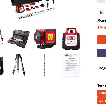
Моде
SP-1
Поде
Теги 
нив
рот