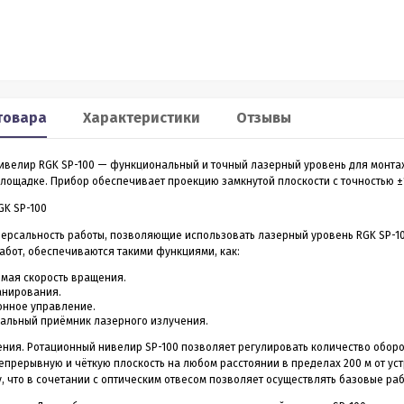
Smart 60
XP2
льномер CONDTROL
Лазерный дальномер 70 m
CONDTROL XP2
товара
Характеристики
Отзывы
0 – лазерный дальномер, в
Лазерный дальномер CONDTROL XP2 – эт
ропрочном корпусе.
старшая модель дальномера XP1. Диапа
работает на расстоянии от
измерений до 70 метров, точность 1,5 мм.
3 990
4 390
велир RGK SP-100 — функциональный и точный лазерный уровень для монтажн
Р
Р
 даже на улице. Погрешность
Новинка обладает дополнительным
1,5 мм
лощадке. Прибор обеспечивает проекцию замкнутой плоскости с точностью ±1,
функционалом - расширенный Пифагор,
измерение площади стен и функцией
GK SP-100
измерения угла наклона, которая на ос
всего одного замера позволяет вычисли
версальность работы, позволяющие использовать лазерный уровень RGK SP-1
горизонтальное и вертикальное проложен
ить в 1 клик
Купить в 1 клик
абот, обеспечиваются такими функциями, как:
в наличии
в наличии
мая скорость вращения.
анирования.
онное управление.
альный приёмник лазерного излучения.
ния. Ротационный нивелир SP-100 позволяет регулировать количество оборото
епрерывную и чёткую плоскость на любом расстоянии в пределах 200 м от ус
, что в сочетании с оптическим отвесом позволяет осуществлять базовые раб