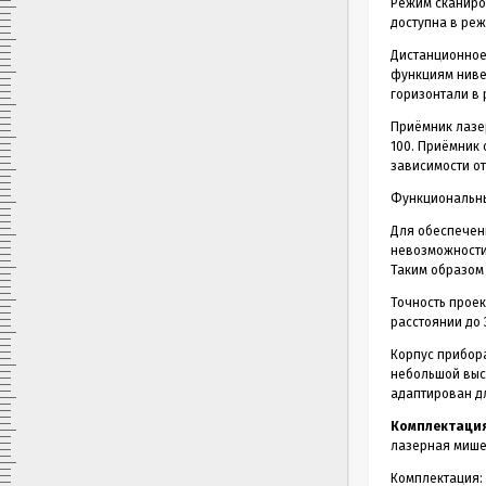
Режим сканиро
доступна в режи
Дистанционное 
функциям нивел
горизонтали в
Приёмник лазер
100. Приёмник 
зависимости от
Функциональны
Для обеспечен
невозможности
Таким образом
Точность проек
расстоянии до 
Корпус прибора
небольшой высо
адаптирован дл
Комплектация
лазерная мишен
Комплектация: