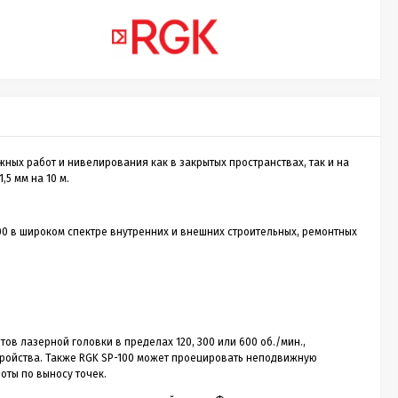
Sputnik 30
Лазерный дальномер CONDTROL
Лазе
Sputnik 30
Smart
о
CONDTROL Sputnik 30 – сверхкомпактная
Лазерн
зон
лазерная рулетка для измерения расстояния до
доступ
30 метров. Эргономичный корпус с большой
диспле
1 990
ых работ и нивелирования как в закрытых пространствах, так и на
Р
кнопкой управления, нажимать на которую
скорос
5 мм на 10 м.
удобно даже в перчатках. Погрешность
трекин
измерения не превышает 2 мм. Встроенный
ударов 
новании
аккумулятор. Зарядка через кабель micro-USB
эргоно
ть
(дополнительная опция).
00 в широком спектре внутренних и внешних строительных, ремонтных
ия,...
Купить в 1 клик
нет в наличии
в лазерной головки в пределах 120, 300 или 600 об./мин.,
тройства. Также RGK SP-100 может проецировать неподвижную
оты по выносу точек.