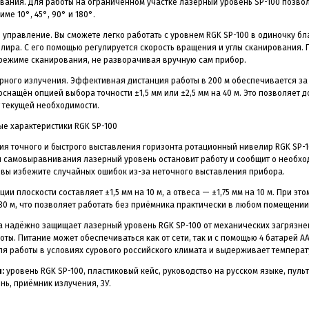
вания. Для работы на ограниченном участке лазерный уровень SP-100 позво
ме 10°, 45°, 90° и 180°.
управление. Вы сможете легко работать с уровнем RGK SP-100 в одиночку б
ира. С его помощью регулируется скорость вращения и углы сканирования. 
 режиме сканирования, не разворачивая вручную сам прибор.
ного излучения. Эффективная дистанция работы в 200 м обеспечивается за 
оснащён опцией выбора точности ±1,5 мм или ±2,5 мм на 40 м. Это позволяет
 текущей необходимости.
е характеристики RGK SP-100
ия точного и быстрого выставления горизонта ротационный нивелир RGK SP-
 самовыравнивания лазерный уровень остановит работу и сообщит о необход
 вы избежите случайных ошибок из-за неточного выставления прибора.
ции плоскости составляет ±1,5 мм на 10 м, а отвеса — ±1,75 мм на 10 м. При
30 м, что позволяет работать без приёмника практически в любом помещении
 надёжно защищает лазерный уровень RGK SP-100 от механических загрязнен
ты. Питание может обеспечиваться как от сети, так и с помощью 4 батарей А
я работы в условиях сурового российского климата и выдерживает температу
:
уровень RGK SP-100, пластиковый кейс, руководство на русском языке, пульт
ь, приёмник излучения, ЗУ.