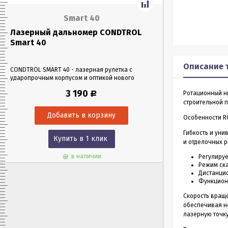
Smart 40
Лазерный дальномер CONDTROL
Лазерный да
Smart 40
Smart 60
Описание 
CONDTROL SMART 40 - лазерная рулетка с
CONDTROL SMART 6
ударопрочным корпусом и оптикой нового
эргономичном уда
поколения, благодаря которой можно работать
Лазерная рулетка 
3 190
Ротационный ни
Р
в любых условиях освещения. Позволяет
0,05 до 60 метров
проводить замеры как на улице, так и в
измерения – всего 
строительной п
помещениях на расстоянии до 40 м.
Особенности R
Гибкость и уни
Купить в 1 клик
Куп
и отделочных р
в наличии
Регулируе
Режим ск
Дистанци
Функцион
Скорость враще
обеспечивая н
лазерную точку