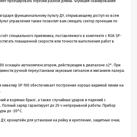
ляет проецировать отрезки разной длины. Функция сканирования
лагодаря функциональному пульту ДУ, открывающему доступ ко всем
Пульт управления также позволит вам смещать сектор проекции по
счёт специального приёмника, поставляемого в комплекте с RGK SP-
 достигать повышенной скорости или точности выполнения работ в
100 оснащён автокомпенсатором, действующим в диапазоне ±2°. При
имости ручной переустановки звуковым сигналом и миганием лазера.
 этом нивелир SP-100 обеспечивает построение хорошо видимой линии на
.
ий и водяных брызг, а также случайных ударов и падений с
А. Полный заряд гарантирует до 20 ч непрерывной работы. Прибор
ры до -20°C.
 ДУ, кронштейн для установки на рейку и крепление, защитные очки,