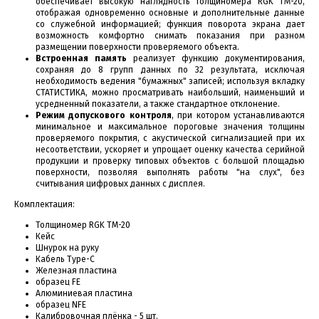
обеспечивает высокую наглядность толщиномера RGK TM-20,
отображая одновременно основные и дополнительные данные
со служебной информацией; функция поворота экрана дает
возможность комфортно снимать показания при разном
размещении поверхности проверяемого объекта.
Встроенная память
реализует функцию документирования,
сохраняя до 8 групп данных по 32 результата, исключая
необходимость ведения "бумажных" записей; используя вкладку
СТАТИСТИКА, можно просматривать наибольший, наименьший и
усредненный показатели, а также стандартное отклонение.
Режим допускового контроля
, при котором устанавливаются
минимальное и максимальное пороговые значения толщины
проверяемого покрытия, с акустической сигнализацией при их
несоответствии, ускоряет и упрощает оценку качества серийной
продукции и проверку типовых объектов с большой площадью
поверхности, позволяя выполнять работы "на слух", без
считывания цифровых данных с дисплея.
Комплектация:
Толщиномер RGK TM-20
Кейс
Шнурок на руку
Кабель Type-C
Железная пластина
образец FE
Алюминиевая пластина
образец NFE
Калибровочная плёнка - 5 шт.