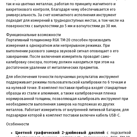
так и на цветных металлах, работая по принципу магнитного и
вихретокового контроля, благодаря чему обеспечивается его
универсальность. За счет компактного исполнения инструмент
подходит для измерений в труднодоступных местах, в том числе на
поверхностях с выпуклостями до 5 мм и вогнутостями до 30 мм.
Функциональные возможности
Портативный толщиномер RGK TM-20 способен производить
измерения в однократном или непрерывном режимах. При
выполнении разового замера звуковой сигнал оповещает о его
завершении. После включения измеритель проводит само-
калибровку сенсора, поэтому должен находиться при этом на
достаточном удалении от металлических предметов.
Для обеспечения точности получаемых результатов инструмент
поддерживает режимы пользовательской калибровки по 6 точкам и
на нулевой точке. В комплект поставки прибора входят стандартные
образцы из стали и алюминия, а также калибровочная пленка
нормированной толщины, позволяющая калибровать инструмент при
необходимости выполнения замеров на подложках из других
металлов. Работает измеритель от внутренней литиевой батареи, для
подзарядки которой в комплект поставки включен кабель USB-C.
Особенности
Цветной графический 2-дюймовый дисплей
с подсветкой