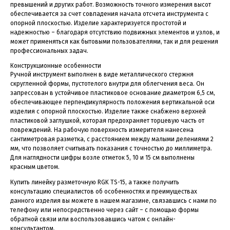
превышений и других работ. Возможность точного измерения высот
обеспечивается за счет совпадения начала отсчета инструмента с
опорной плоскостью. Изделие характеризуется простотой и
надежностью – благодаря отсутствию подвижных элементов и узлов, и
может применяться как бытовыми пользователями, так и для решения
профессиональных задач.
Конструкционные особенности
Ручной инструмент выполнен в виде металлического стержня
скругленной формы, пустотелого внутри для облегчения веса. Он
запрессован в устойчивое пластиковое основание диаметром 6,5 см,
обеспечивающее перпендикулярность положения вертикальной оси
изделия с опорной плоскостью. Изделие также снабжено верхней
пластиковой заглушкой, которая предохраняет торцевую часть от
повреждений. На рабочую поверхность измерителя нанесена
сантиметровая разметка, с расстоянием между малыми делениями 2
мм, что позволяет считывать показания с точностью до миллиметра.
Для наглядности цифры возле отметок 5, 10 и 15 см выполнены
красным цветом.
Купить линейку разметочную RGK TS-15, а также получить
консультацию специалистов об особенностях и преимуществах
данного изделия вы можете в нашем магазине, связавшись с нами по
телефону или непосредственно через сайт – с помощью формы
обратной связи или воспользовавшись чатом с онлайн-
консультантом.