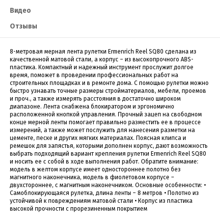
Видео
Отзывы
8-метровая мерная лента рулетки Ermenrich Reel SQ80 сделана из
качественной матовой стали, а корпус – из высокопрочного ABS-
пластика. Компактный и надежный инструмент прослужит долгое
время, поможет в проведении профессиональных работ на
строительных площадках и в ремонте дома. С помощью рулетки можно
быстро узнавать точные размеры стройматериалов, мебели, проемов
и проч., а также измерять расстояния в достаточно широком
диапазоне. Лента снабжена блокиратором и эргономично
расположенной кнопкой управления. Прочный зацеп на свободном
конце мерной ленты помогает правильно разместить ее в процессе
измерений, а также может послужить для нанесения разметки на
цементе, песке и других мягких материалах. Поясная клипса и
ремешок для запястья, которыми дополнен корпус, дают возможность
выбрать подходящий вариант крепления рулетки Ermenrich Reel SQ80
и носить ее с собой в ходе выполнения работ. Обратите внимание:
модель в желтом корпусе имеет одностороннее полотно без
магнитного наконечника, модель в фиолетовом корпусе –
двухстороннее, с магнитным наконечником. Основные особенности: •
Самоблокирующаяся рулетка, длина ленты – 8 метров • Полотно из
устойчивой к повреждениям матовой стали • Корпус из пластика
высокой прочности с прорезиненным покрытием