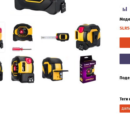
Моде
SLR5
Поде
Теги 
дал