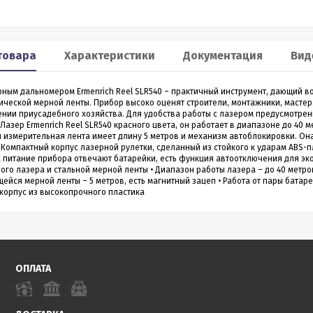
Smart 60
XP2
льномер CONDTROL
Лазерный дальномер 70 m
товара
Характеристики
Документация
Вид
CONDTROL XP2
рным дальномером Ermenrich Reel SLR540 – практичный инструмент, дающий 
0 – лазерный дальномер, в
Лазерный дальномер CONDTROL XP2 – эт
ической мерной ленты. Прибор высоко оценят строители, монтажники, мастер
ропрочном корпусе.
старшая модель дальномера XP1. Диапа
дении приусадебного хозяйства. Для удобства работы с лазером предусмотр
работает на расстоянии от
измерений до 70 метров, точность 1,5 мм.
Лазер Ermenrich Reel SLR540 красного цвета, он работает в диапазоне до 40
3 990
4 390
Р
Р
 даже на улице. Погрешность
Новинка обладает дополнительным
 измерительная лента имеет длину 5 метров и механизм автоблокировки. Он
1,5 мм
функционалом - расширенный Пифагор,
Компактный корпус лазерной рулетки, сделанный из стойкого к ударам ABS-
измерение площади стен и функцией
 питание прибора отвечают батарейки, есть функция автоотключения для эк
измерения угла наклона, которая на ос
го лазера и стальной мерной ленты • Диапазон работы лазера – до 40 метр
всего одного замера позволяет вычисли
йся мерной ленты – 5 метров, есть магнитный зацеп • Работа от пары батар
горизонтальное и вертикальное проложен
ить в 1 клик
Купить в 1 клик
корпус из высокопрочного пластика
в наличии
в наличии
ОПЛАТА