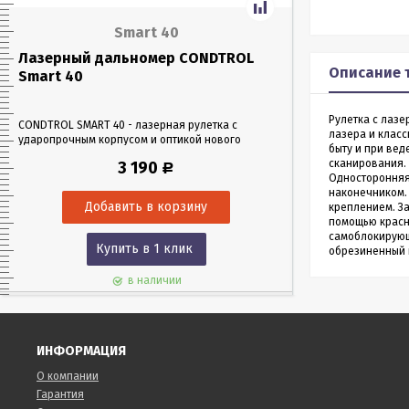
Smart 40
Лазерный дальномер CONDTROL
Лазерный да
Описание 
Smart 40
Smart 60
Рулетка с лазе
CONDTROL SMART 40 - лазерная рулетка с
CONDTROL SMART 6
лазера и класс
ударопрочным корпусом и оптикой нового
эргономичном уда
быту и при ве
поколения, благодаря которой можно работать
Лазерная рулетка 
сканирования. 
3 190
Р
в любых условиях освещения. Позволяет
0,05 до 60 метров
Односторонняя
проводить замеры как на улице, так и в
измерения – всего 
наконечником. 
помещениях на расстоянии до 40 м.
креплением. За
помощью красно
самоблокирующе
Купить в 1 клик
Куп
обрезиненный 
в наличии
ИНФОРМАЦИЯ
О компании
Гарантия