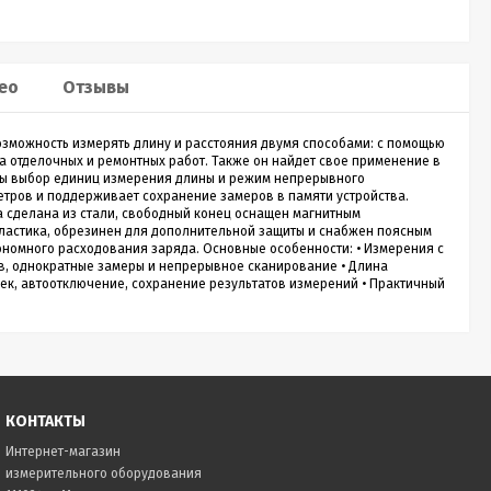
Sputnik 30
Лазерный дальномер CONDTROL
Лазе
ео
Отзывы
Sputnik 30
Smart
возможность измерять длину и расстояния двумя способами: с помощью
о
CONDTROL Sputnik 30 – сверхкомпактная
Лазерн
а отделочных и ремонтных работ. Также он найдет свое применение в
зон
лазерная рулетка для измерения расстояния до
доступ
ены выбор единиц измерения длины и режим непрерывного
30 метров. Эргономичный корпус с большой
диспле
 метров и поддерживает сохранение замеров в памяти устройства.
1 990
Р
кнопкой управления, нажимать на которую
скорос
а сделана из стали, свободный конец оснащен магнитным
удобно даже в перчатках. Погрешность
трекин
пластика, обрезинен для дополнительной защиты и снабжен поясным
измерения не превышает 2 мм. Встроенный
ударов 
ономного расходования заряда. Основные особенности: • Измерения с
новании
аккумулятор. Зарядка через кабель micro-USB
эргоно
ов, однократные замеры и непрерывное сканирование • Длина
ть
(дополнительная опция).
еек, автоотключение, сохранение результатов измерений • Практичный
ия,...
Купить в 1 клик
нет в наличии
КОНТАКТЫ
Интернет-магазин
измерительного оборудования