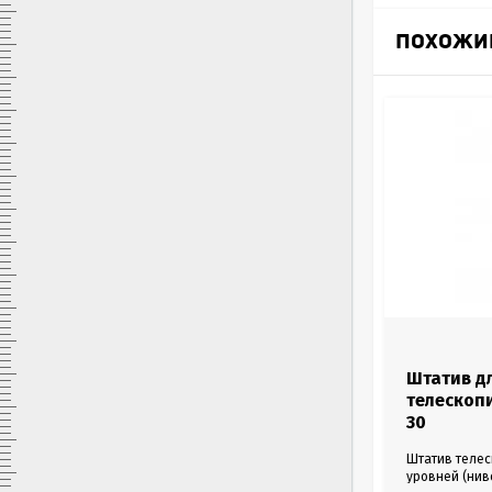
ПОХОЖИ
TR-163
Штатив алюминиевый на винтах
Штатив д
ADA TR-163
телескопи
30
Маленький, легкий алюминиевый штатив для
Штатив телес
нивелиров и оптических теодолитов массой
уровней (нив