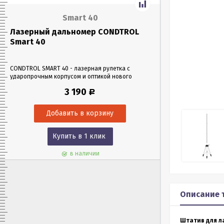
Smart 40
Лазерный дальномер CONDTROL
Лазерный да
Smart 40
Smart 60
CONDTROL SMART 40 - лазерная рулетка с
CONDTROL SMART 6
ударопрочным корпусом и оптикой нового
эргономичном уда
поколения, благодаря которой можно работать
Лазерная рулетка 
3 190
Р
в любых условиях освещения. Позволяет
0,05 до 60 метров
проводить замеры как на улице, так и в
измерения – всего 
помещениях на расстоянии до 40 м.
Купить в 1 клик
Куп
в наличии
Описание 
Штатив для ла