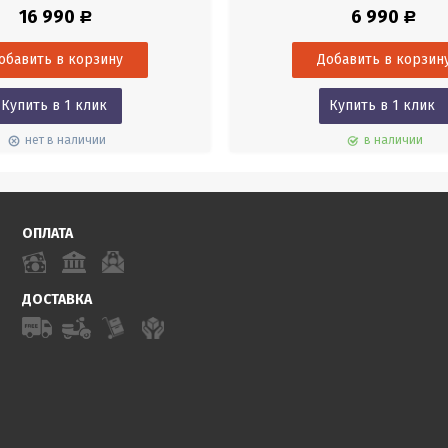
3 метров. Ножки на винтах.
Резьба станового винта 5/8 дюйм
16 990
6 990
Р
Р
вого винта 5/8 дюйма. Материал
алюминий+сталь.
аль.
Купить в 1 клик
Купить в 1 клик
нет в наличии
в наличии
ОПЛАТА
ДОСТАВКА