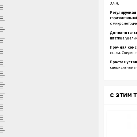
3,4 м.
Регулируемая
горизонтальной
с микрометрич
Дополнительн
штатива увелич
Прочная конс
стали. Соедин
Простая устан
специальный п
С ЭТИМ 