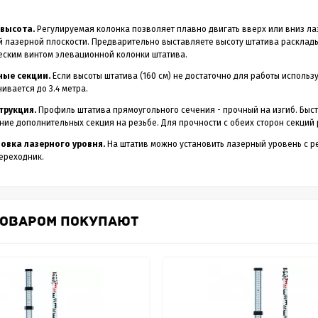
 высота.
Регулируемая колонка позволяет плавно двигать вверх или вниз л
 лазерной плоскости. Предварительно выставляете высоту штатива расклады
еским винтом элевационной колонки штатива.
ые секции.
Если высоты штатива (160 см) не достаточно для работы исполь
ивается до 3.4 метра.
трукция.
Профиль штатива прямоугольного сечения - прочный на изгиб. Быс
ение дополнительных секция на резьбе. Для прочности с обеих сторон секц
овка лазерного уровня.
На штатив можно установить лазерный уровень с рез
ереходник.
ТОВАРОМ ПОКУПАЮТ