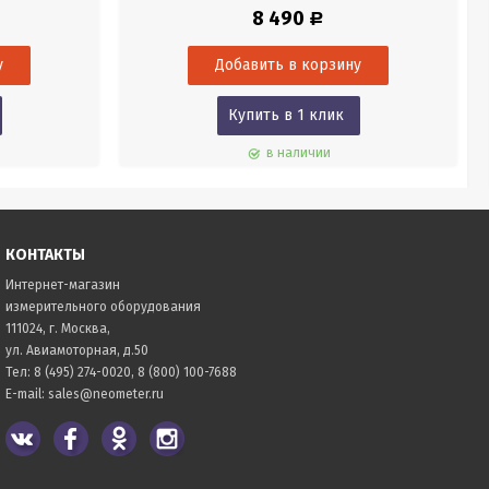
а. Материал
плоской площадкой. Ножки на винтах. Резьба
8 490
Р
станового винта 5/8 дюйма.
Купить в 1 клик
в наличии
КОНТАКТЫ
Интернет-магазин
измерительного оборудования
111024, г. Москва,
ул. Авиамоторная, д.50
Тел:
8 (495) 274-0020
,
8 (800) 100-7688
E-mail:
sales@neometer.ru