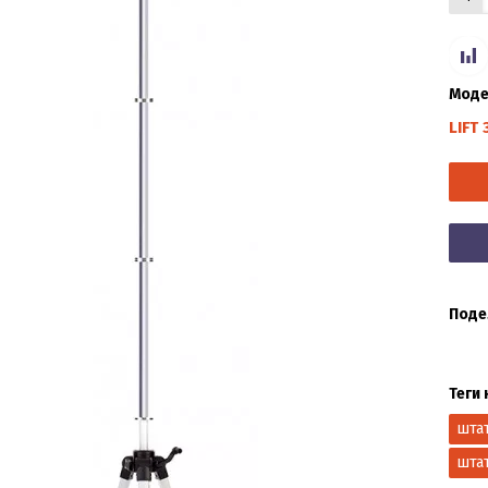
Моде
LIFT 
Поде
Теги 
шта
шта