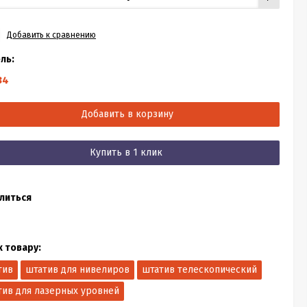
Добавить к сравнению
ль:
34
Добавить в корзину
Купить в 1 клик
литься
к товару:
тив
штатив для нивелиров
штатив телескопический
тив для лазерных уровней