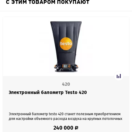
С ЭТИМ ТОВАРОМ ПОКУПАЮТ
420
Электронный балометр Testo 420
Электронный балометр testo 420 станет полезным приобретением
для настройки объемного расхода воздуха на крупных потолочных
вентиляционных решетках. Кроме того, данный легковесный
240 000
Р
прибор со съемным корпусом гарантирует точный расчет