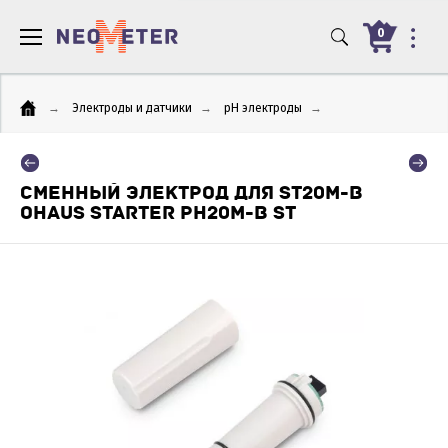
0
→
Электроды и датчики
→
pH электроды
→
СМЕННЫЙ ЭЛЕКТРОД ДЛЯ ST20M-B
OHAUS STARTER PH20М-В ST