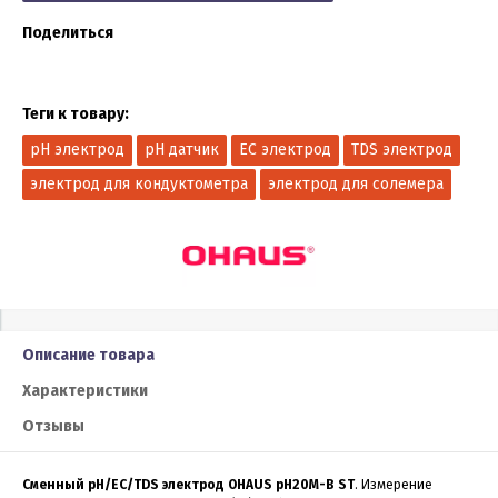
Поделиться
Теги к товару:
pH электрод
pH датчик
EC электрод
TDS электрод
электрод для кондуктометра
электрод для солемера
Описание товара
Характеристики
Отзывы
Сменный pH/EC/TDS электрод OHAUS pH20М-В ST
. Измерение