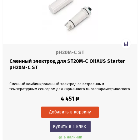
pH20М-C ST
Сменный электрод для ST20M-C OHAUS Starter
pH20М-C ST
Сменный комбинированный электрод со встроенным
температурным сенсором для карманного многопараметрического
измерителя OHAUS ST20M-C. Диапазон измерений pH 0–14,
4 451
Р
электропроводности 0–19,99 мСм/см, солености 0,0–10,0 промилле.
Диапазон измерений температуры 0,0...99,0°C.
Купить в 1 клик
в наличии