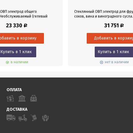
 ОВП электрод общего
Стеклянный ОВП электрод для фр
 Необслуживаемый (гелевый
соков, вина и виноградного сусла.
 Материал корпуса ПЭИ. Диапазон
Заполняемый (3.5M KCl). Материал
23 330
31 751
Р
Р
мВ. Режим работы -5-70°С. Кабель
стекло. Диапазон -2000 - 2000 мВ.
NC.
работы -5-80°С. Кабель 0,4 м. Раз
Купить в 1 клик
Купить в 1 клик
в наличии
нет в наличии
ОПЛАТА
ДОСТАВКА