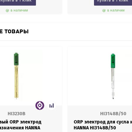
Купить в 1 клик
Купить в 1 клик
в наличии
в наличии
Е ТОВАРЫ
HI3230B
HI3148B/50
вый ORP электрод
ORP электрод для сусла 
азначения HANNA
HANNA HI3148B/50