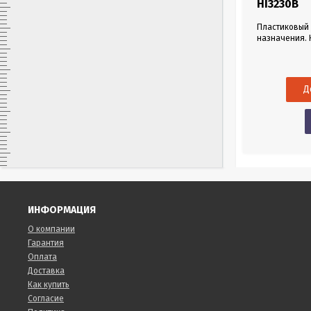
HI3230B
Пластиковый
назначения.
электролит).
-2000 - 2000 
1 м. Разъем B
ИНФОРМАЦИЯ
О компании
Гарантия
Оплата
Доставка
Как купить
Согласие