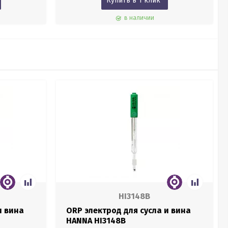
Купить в 1 клик
в наличии
HI3148B
и вина
ORP электрод для сусла и вина
HANNA HI3148B