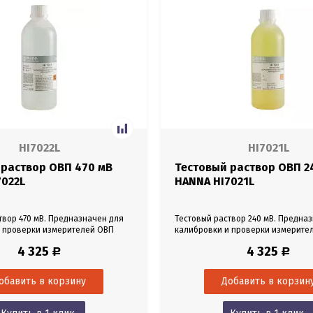
HI7022L
HI7021L
 раствор ОВП 470 мВ
Тестовый раствор ОВП 2
7022L
HANNA HI7021L
твор 470 мВ. Предназначен для
Тестовый раствор 240 мВ. Предна
и проверки измерителей ОВП
калибровки и проверки измерите
о-восстановительного
(окислительно-восстановительно
4 325
4 325
Р
Р
 Объем 500 мл.
потенциала). Объем 500 мл.