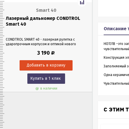
Smart 40
Лазерный дальномер CONDTROL
Лазерный да
Smart 40
Smart 60
Описание 
CONDTROL SMART 40 - лазерная рулетка с
CONDTROL SMART 6
HI3131B –это з
ударопрочным корпусом и оптикой нового
эргономичном уда
поколения, благодаря которой можно работать
Лазерная рулетка 
чувствительны
3 190
Р
в любых условиях освещения. Позволяет
0,05 до 60 метров
Конструкция э
проводить замеры как на улице, так и в
измерения – всего 
помещениях на расстоянии до 40 м.
Заполняемый э
Одна керамиче
Купить в 1 клик
Куп
Чувствительны
в наличии
С ЭТИМ 