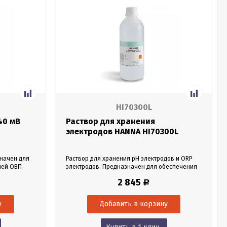
HI70300L
40 мВ
Раствор для хранения
электродов HANNA HI70300L
значен для
Раствор для хранения pH электродов и ORP
лей ОВП
электродов. Предназначен для обеспечения
го
постоянного увлажнения. Объем 500 мл.
2 845
Р