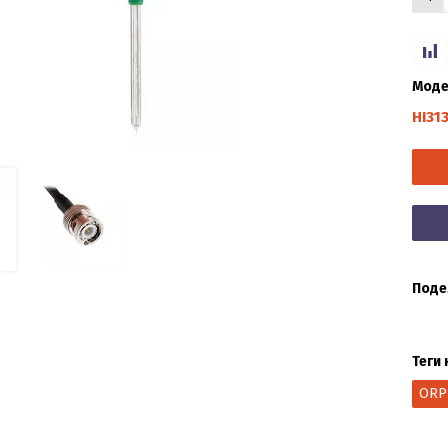
Моде
HI31
Поде
Теги 
ORP