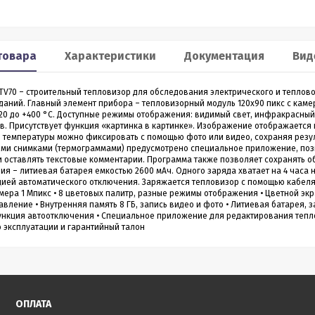
Smart 60
XP2
льномер CONDTROL
Лазерный дальномер 70 m
товара
Характеристики
Документация
Вид
CONDTROL XP2
 TV70 – строительный тепловизор для обследования электрического и теплов
0 – лазерный дальномер, в
Лазерный дальномер CONDTROL XP2 – эт
аний. Главный элемент прибора – тепловизорный модуль 120x90 пикс с камер
ропрочном корпусе.
старшая модель дальномера XP1. Диапа
–20 до +400 °С. Доступные режимы отображения: видимый свет, инфракрасный
работает на расстоянии от
измерений до 70 метров, точность 1,5 мм.
в. Присутствует функция «картинка в картинке». Изображение отображается 
3 990
4 390
Р
Р
 даже на улице. Погрешность
Новинка обладает дополнительным
 температуры можно фиксировать с помощью фото или видео, сохраняя резул
1,5 мм
функционалом - расширенный Пифагор,
ми снимками (термограммами) предусмотрено специальное приложение, позв
измерение площади стен и функцией
и оставлять текстовые комментарии. Программа также позволяет сохранять 
измерения угла наклона, которая на ос
ия – литиевая батарея емкостью 2600 мАч. Одного заряда хватает на 4 час
всего одного замера позволяет вычисли
ией автоматического отключения. Заряжается тепловизор с помощью кабеля U
горизонтальное и вертикальное проложен
ить в 1 клик
Купить в 1 клик
амера 1 Мпикс • 8 цветовых палитр, разные режимы отображения • Цветной экр
вление • Внутренняя память 8 ГБ, запись видео и фото • Литиевая батарея, 
ункция автоотключения • Специальное приложение для редактирования тепло
в наличии
в наличии
о эксплуатации и гарантийный талон
ОПЛАТА