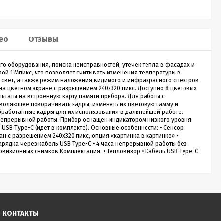
Sputnik 30
Лазерный дальномер CONDTROL
Лазе
ео
Отзывы
Sputnik 30
Smart
ого оборудования, поиска неисправностей, утечек тепла в фасадах и
о
CONDTROL Sputnik 30 – сверхкомпактная
Лазерн
ой 1 Мпикс, что позволяет считывать изменения температуры в
зон
лазерная рулетка для измерения расстояния до
доступ
 свет, а также режим наложения видимого и инфракрасного спектров
30 метров. Эргономичный корпус с большой
диспле
на цветном экране с разрешением 240x320 пикс. Доступно 8 цветовых
1 990
Р
кнопкой управления, нажимать на которую
скорос
ьтаты на встроенную карту памяти прибора. Для работы с
удобно даже в перчатках. Погрешность
трекин
оляющее поворачивать кадры, изменять их цветовую гамму и
измерения не превышает 2 мм. Встроенный
ударов 
обработанные кадры для их использования в дальнейшей работе.
новании
аккумулятор. Зарядка через кабель micro-USB
эргоно
а непрерывной работы. Прибор оснащен индикатором низкого уровня
ть
(дополнительная опция).
SB Type-C (идет в комплекте). Основные особенности: • Сенсор
ия,...
Купить в 1 клик
ан с разрешением 240x320 пикс, опция «картинка в картинке» •
зарядка через кабель USB Type-C • 4 часа непрерывной работы без
визионных снимков Комплектация: • Тепловизор • Кабель USB Type-C
нет в наличии
КОНТАКТЫ