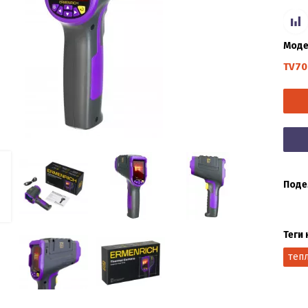
Моде
TV70
Поде
Теги 
теп