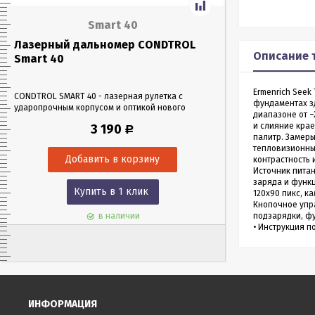
Smart 40
Лазерный дальномер CONDTROL
Лазерный да
Описание 
Smart 40
Smart 60
Ermenrich Seek
CONDTROL SMART 40 - лазерная рулетка с
CONDTROL SMART 6
фундаментах зд
ударопрочным корпусом и оптикой нового
эргономичном уда
диапазоне от 
поколения, благодаря которой можно работать
Лазерная рулетка 
и слияние крае
3 190
Р
в любых условиях освещения. Позволяет
0,05 до 60 метров
палитр. Замеры
проводить замеры как на улице, так и в
измерения – всего 
тепловизионны
помещениях на расстоянии до 40 м.
контрастность 
Источник питан
заряда и функц
Купить в 1 клик
Куп
120x90 пикс, к
Кнопочное упра
в наличии
подзарядки, ф
• Инструкция п
ИНФОРМАЦИЯ