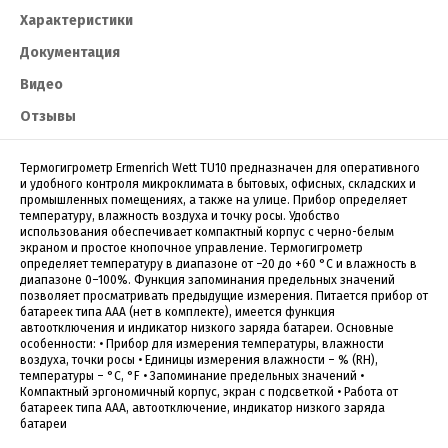
Характеристики
Документация
Видео
Отзывы
Термогигрометр Ermenrich Wett TU10 предназначен для оперативного
и удобного контроля микроклимата в бытовых, офисных, складских и
промышленных помещениях, а также на улице. Прибор определяет
температуру, влажность воздуха и точку росы. Удобство
использования обеспечивает компактный корпус с черно-белым
экраном и простое кнопочное управление. Термогигрометр
определяет температуру в диапазоне от –20 до +60 °C и влажность в
диапазоне 0–100%. Функция запоминания предельных значений
позволяет просматривать предыдущие измерения. Питается прибор от
батареек типа ААА (нет в комплекте), имеется функция
автоотключения и индикатор низкого заряда батареи. Основные
особенности: • Прибор для измерения температуры, влажности
воздуха, точки росы • Единицы измерения влажности – % (RH),
температуры – °C, °F • Запоминание предельных значений •
Компактный эргономичный корпус, экран с подсветкой • Работа от
батареек типа ААА, автоотключение, индикатор низкого заряда
батареи