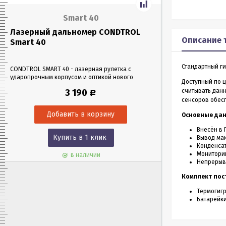
Smart 40
Лазерный дальномер CONDTROL
Лазерный да
Описание 
Smart 40
Smart 60
Стандартный ги
CONDTROL SMART 40 - лазерная рулетка с
CONDTROL SMART 6
ударопрочным корпусом и оптикой нового
эргономичном уда
Доступный по ц
поколения, благодаря которой можно работать
Лазерная рулетка 
3 190
считывать данн
Р
в любых условиях освещения. Позволяет
0,05 до 60 метров
сенсоров обес
проводить замеры как на улице, так и в
измерения – всего 
помещениях на расстоянии до 40 м.
Основные да
Внесён в 
Купить в 1 клик
Куп
Вывод мак
Конденсат
Мониторин
в наличии
Непрерывн
Комплект пос
Термогигр
Батарейки 