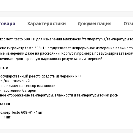
Smart 60
XP2
льномер CONDTROL
Лазерный дальномер 70 m
товара
Характеристики
Документация
Отз
CONDTROL XP2
грометр testo 608-H1 для измерения влажности/температуры/температуры точ
0 – лазерный дальномер, в
Лазерный дальномер CONDTROL XP2 – эт
ропрочном корпусе.
старшая модель дальномера XP1. Диапа
ене гигрометр testo 608 H-1 осуществляет непрерывное измерение влажност
работает на расстоянии от
измерений до 70 метров, точность 1,5 мм.
ые измерений даже на расстоянии. Корпус гигрометра предусматривает возм
3 990
4 390
Р
Р
 даже на улице. Погрешность
Новинка обладает дополнительным
печивает долгосрочную надежность результатов измерений.
1,5 мм
функционалом - расширенный Пифагор,
измерение площади стен и функцией
нные
измерения угла наклона, которая на ос
всего одного замера позволяет вычисли
Государственный реестр средств измерений РФ
горизонтальное и вертикальное проложен
ить в 1 клик
Купить в 1 клик
с./мин. значений
 не влияет на сенсор влажности
г состояния батареи
в наличии
в наличии
ое отображение температуры, влажности и температуры точки росы
тавки
ометр Testo 608-H1 - 1 шт.
- 1 шт.