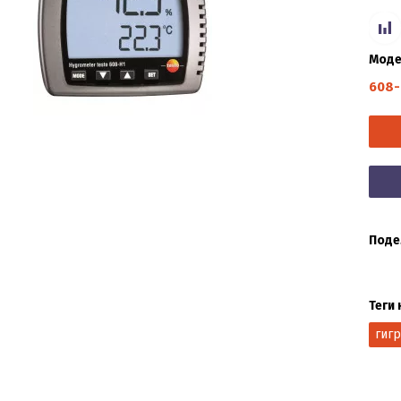
Моде
608-
Поде
Теги 
гиг